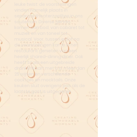
leuke twist: de voorstellingen
vinden namelijk plaats in
separate theaterzaaltjes in ons
souterrain. Diverse genres
komen aan bod, van cabaret tot
muziek en van toneel tot
musical. Voor, tussen en/of na
de voorstellingen kan je in het
restaurant genieten van een
heerlijk shared-dining diner. Ook
heeft Scala een uitgebreide
drankenkaart met o.a. meer dan
25 wijnen en verschillende
cocktails en mocktails. Onze
keuken sluit overigens pas als de
laatste gast is uitgegeten.