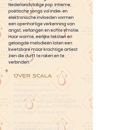
Nederlandstalige pop. Intieme,
poëtische songs vol indie‑ en
elektronische invloeden vormen
een openhartige verkenning van
angst, verlangen en echte emotie.
Haar warme, eerlijke teksten en
gelaagde melodieën laten een
kwetsbare maar krachtige artiest
zien die durft te raken en te
verbinden.
Over Scala
Scala is een uniek
theaterrestaurant in
Amsterdam. Je combineert
korte voorstellingen met lekker
eten én je favoriete drankjes. Een
bijzondere avond uit eten!
Scala doet denken aan een
dinnershow, maar heeft een