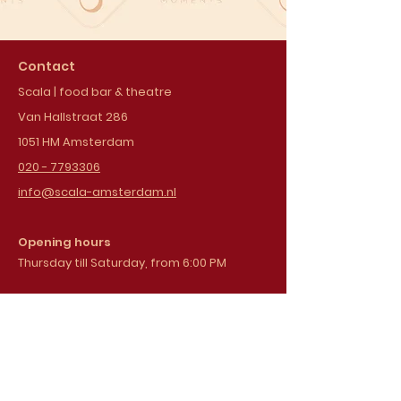
Contact
Scala | food bar & theatre
Van Hallstraat 286
1051 HM Amsterdam
020 - 7793306
info@scala-amsterdam.nl
Opening hours
Thursday till Saturday, from 6:00 PM
Sign up for our
newsletter
Email address