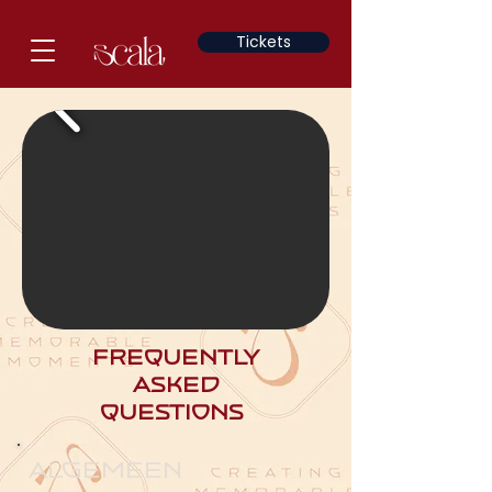
Tickets
Frequently
Asked
Questions
Algemeen