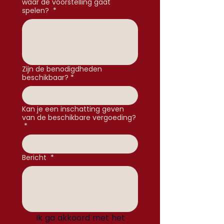
waar de voorstelling gaat
spelen?
*
Zijn de benodigdheden
beschikbaar?
*
Kan je een inschatting geven
van de beschikbare vergoeding?
*
Bericht
*
Ik ga akkoord met het 