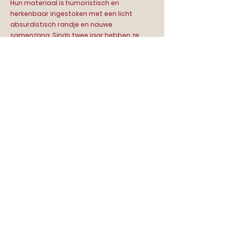
Hun materiaal is humoristisch en
herkenbaar ingestoken met een licht
absurdistisch randje en nauwe
samenzang. Sinds twee jaar hebben ze
met hun voorstelling al op mooie plekken
mogen spelen. Naast deze uit de hand
gelopen (extreem leuke) hobby werkt
Fraukje als arts en is Marijn werkzaam als
ecoloog.
Contact
Scala | food bar & theatre
Van Hallstraat 286
1051 HM Amsterdam
020 - 7793306
info@scala-amsterdam.nl