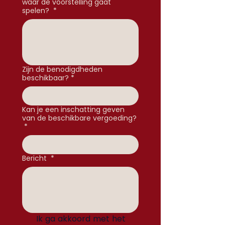
waar de voorstelling gaat
spelen?
*
Zijn de benodigdheden
beschikbaar?
*
Kan je een inschatting geven
van de beschikbare vergoeding?
*
Bericht
*
Ik ga akkoord met het 