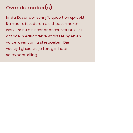
Over de maker(s)
Linda Kasander schrijft, speelt en spreekt.
Na haar afstuderen als theatermaker
werkt ze nu als scenarioschrijver bij GTST,
actrice in educatieve voorstellingen en
voice-over van luisterboeken. Die
veelzijdigheid zie je terug in haar
solovoorstelling.
Contact
Scala | food bar & theatre
Van Hallstraat 286
1051 HM Amsterdam
020 - 7793306
info@scala-amsterdam.nl