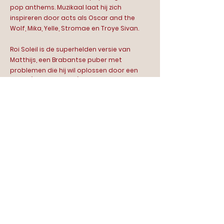
pop anthems. Muzikaal laat hij zich
inspireren door acts als Oscar and the
Wolf, Mika, Yelle, Stromae en Troye Sivan.
Roi Soleil is de superhelden versie van
Matthijs, een Brabantse puber met
problemen die hij wil oplossen door een
kroon (van tie-wraps) op zijn hoofd te
zetten. OUI, hij is van goud, maar hij is hier
om te laten weten dat jij dat ook absoluut
bent. Op zijn barokke vleugels mikt hij op
nooit minder dan douze points en een
deelname aan het Eurovisie Songfestival.
Allez c'est parti!
Contact
Scala | food bar & theatre
Van Hallstraat 286