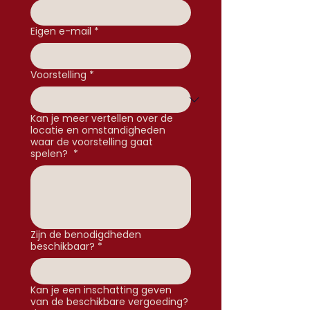
Eigen e-mail
*
Voorstelling
*
Kan je meer vertellen over de
locatie en omstandigheden
waar de voorstelling gaat
spelen?
*
Zijn de benodigdheden
beschikbaar?
*
Kan je een inschatting geven
van de beschikbare vergoeding?