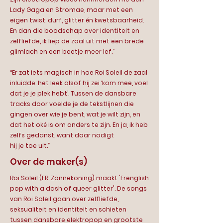
Lady Gaga en Stromae, maar met een
eigen twist: durf, glitter én kwetsbaarheid.
En dan die boodschap over identiteit en
zelfliefde, ik liep de zaal uit met een brede
glimlach en een beetje meer lef.”
“Er zat iets magisch in hoe Roi Soleil de zaal
inluidde: het leek alsof hij zei ‘kom mee, voel
dat je je plek hebt’. Tussen de dansbare
tracks door voelde je de tekstlijnen die
gingen over wie je bent, wat je wilt zijn, en
dat het oké is om anders te zijn. En ja, ik heb
zelfs gedanst, want daar nodigt
hij je toe uit.”
Over de maker(s)
Roi Soleil (FR: Zonnekoning) maakt 'Frenglish
pop with a dash of queer glitter'. De songs
van Roi Soleil gaan over zelfliefde,
seksualiteit en identiteit en schieten
tussen dansbare elektropop en grootste