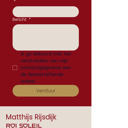
*
Bericht
*
Ik ga akkoord met het 
verstrekken van mijn 
contactgegevens aan 
de desbetreffende 
artiest
Verstuur
Matthijs Rijsdijk
Roi Soleil