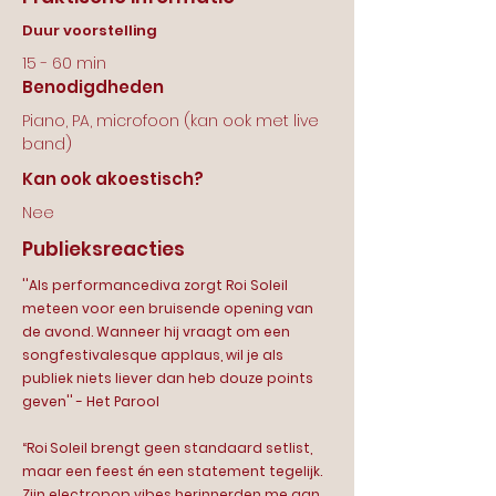
Duur voorstelling
15 - 60 min
Benodigdheden
Piano, PA, microfoon (kan ook met live
band)
Kan ook akoestisch?
Nee
Publieksreacties
''Als performancediva zorgt Roi Soleil
meteen voor een bruisende opening van
de avond. Wanneer hij vraagt om een
songfestivalesque applaus, wil je als
publiek niets liever dan heb douze points
geven'' - Het Parool
“Roi Soleil brengt geen standaard setlist,
maar een feest én een statement tegelijk.
Zijn electropop vibes herinnerden me aan