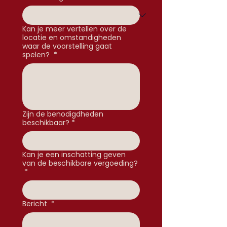
Kan je meer vertellen over de
locatie en omstandigheden
waar de voorstelling gaat
spelen?
*
Zijn de benodigdheden
beschikbaar?
*
Kan je een inschatting geven
van de beschikbare vergoeding?
*
Bericht
*