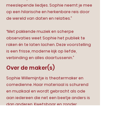
meeslepende liedjes. Sophie neemt je mee
op een hilarische en herkenbare reis door
de wereld van daten en relaties.”
“Met pakkende muziek en scherpe
observaties weet Sophie het publiek te
raken én te laten lachen. Deze voorstelling
is een frisse, moderne kijk op liefde,
verbinding en alles daartussenin.”
Over de maker(s)
Sophie Willemijntje is theatermaker en
comedienne. Haar materiaal is schurend
en muzikaal en wordt gebracht als ode
aan iedereen die net een beetje anders is
dan anderen. Kwetsbaar en zonder
schaamte rekent Sophie af met dubbele
standaarden, preutsheden en andere
bekrompen ideeën waar onze samenleving
maar niet vanaf komt. Helemaal niet
zwaar, vooral lekker lachen (soms vanuit