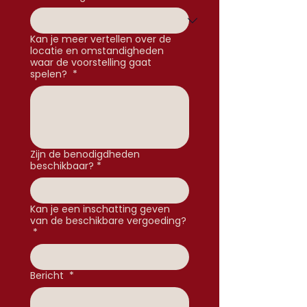
Kan je meer vertellen over de
locatie en omstandigheden
waar de voorstelling gaat
spelen?
*
Zijn de benodigdheden
beschikbaar?
*
Kan je een inschatting geven
van de beschikbare vergoeding?
*
Bericht
*