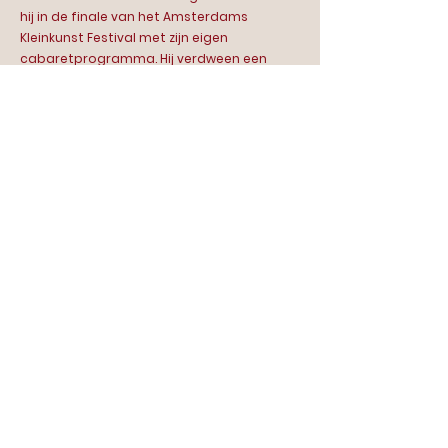
hij in de finale van het Amsterdams
Kleinkunst Festival met zijn eigen
cabaretprogramma. Hij verdween een
paar jaar uit het zicht, tot de verhalen weer
begonnen te kloppen en de dieren weer
begonnen met trommelen. In zijn nieuwe
voorstelling komen zijn liefde voor ritme,
taal en verhalen samen op het podium.
Contact
Scala | food bar & theatre
Van Hallstraat 286
1051 HM Amsterdam
020 - 7793306
info@scala-amsterdam.nl
Opening hours