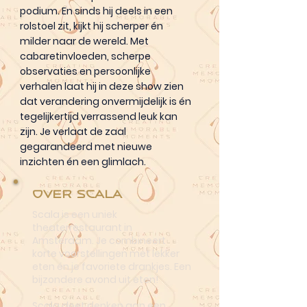
podium. En sinds hij deels in een
rolstoel zit, kijkt hij scherper én
milder naar de wereld. Met
cabaretinvloeden, scherpe
observaties en persoonlijke
verhalen laat hij in deze show zien
dat verandering onvermijdelijk is én
tegelijkertijd verrassend leuk kan
zijn. Je verlaat de zaal
gegarandeerd met nieuwe
inzichten én een glimlach.
Over Scala
Scala is een uniek
theaterrestaurant in
Amsterdam. Je combineert
korte voorstellingen met lekker
eten én je favoriete drankjes. Een
bijzondere avond uit eten!
Scala doet denken aan een