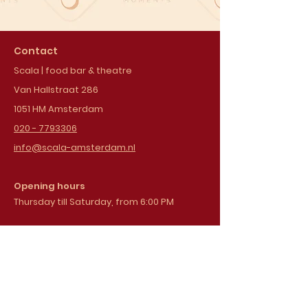
Contact
Scala | food bar & theatre
Van Hallstraat 286
1051 HM Amsterdam
020 - 7793306
info@scala-amsterdam.nl
Opening hours
Thursday till Saturday, from 6:00 PM
Sign up for our
newsletter
Email address