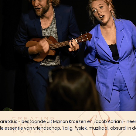
baretduo - bestaande uit Manon Kroezen en Jacob Adriani - nee
e essentie van vriendschap. Talig, fysiek, muzikaal, absurd; in 