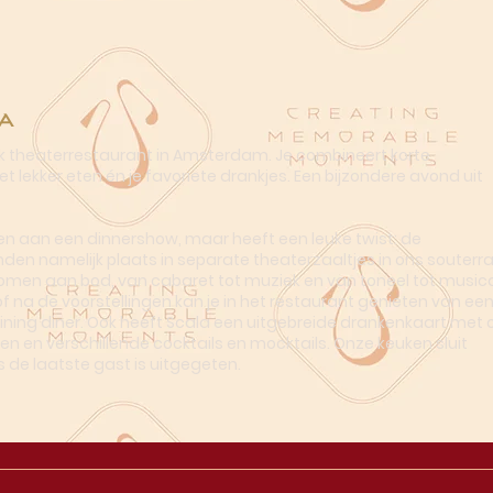
a
ek theaterrestaurant in Amsterdam. Je combineert korte
t lekker eten én je favoriete drankjes. Een bijzondere avond uit
n aan een dinnershow, maar heeft een leuke twist: de
nden namelijk plaats in separate theaterzaaltjes in ons souterra
omen aan bod, van cabaret tot muziek en van toneel tot musica
of na de voorstellingen kan je in het restaurant genieten van ee
dining diner. Ook heeft Scala een uitgebreide drankenkaart met o
en en verschillende cocktails en mocktails. Onze keuken sluit
s de laatste gast is uitgegeten.