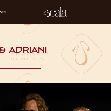
ces
& Adriani