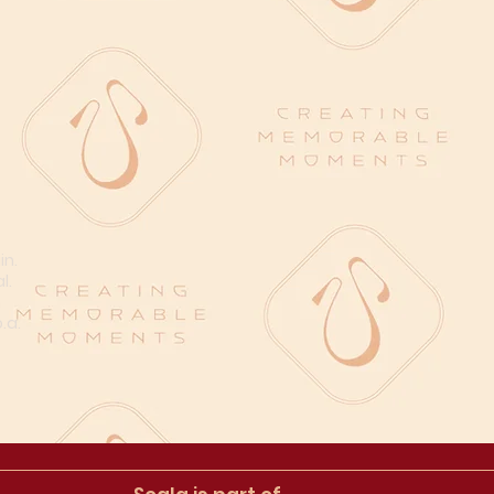
in.
l.
n
.a.