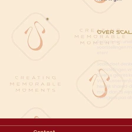
Over Scal
Scala is een uni
voorstellingen me
eten!
Scala doet denke
voorstellingen vi
Diverse genres k
Voor, tussen en/
heerlijk shared-
meer dan 25 wijn
overigens pas al