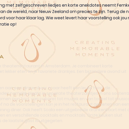
ling met zelfgeschreven liedjes en korte anekdotes neemt Femk
an de wereld, naar Nieuw Zeeland om precies te zijn. Terug de n
d voor haar klaar lag. Wie weet levert haar voorstelling ook jou
ratie op!
a
ek theaterrestaurant in Amsterdam. Je combineert korte
t lekker eten én je favoriete drankjes. Een bijzondere avond uit
n aan een dinnershow, maar heeft een leuke twist: de
nden namelijk plaats in separate theaterzaaltjes in ons souterra
omen aan bod, van cabaret tot muziek en van toneel tot musica
of na de voorstellingen kan je in het restaurant genieten van ee
dining diner. Ook heeft Scala een uitgebreide drankenkaart met o
en en verschillende cocktails en mocktails. Onze keuken sluit
s de laatste gast is uitgegeten.