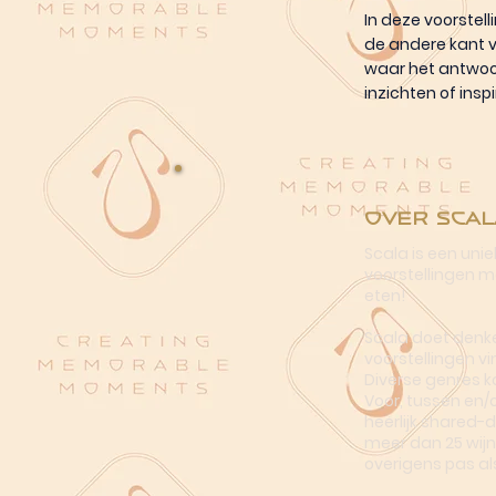
In deze voorstel
de andere kant v
waar het antwoor
inzichten of inspi
Over Scal
Scala is een uni
voorstellingen me
eten!
Scala doet denke
voorstellingen vi
Diverse genres k
Voor, tussen en/
heerlijk shared-
meer dan 25 wijn
overigens pas al