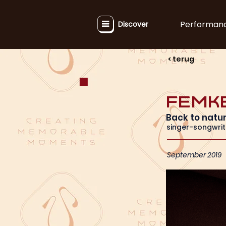
Performan
Discover
< terug
Femk
Back to natu
singer-songwrit
September 2019