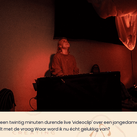
 een twintig minuten durende live ‘videoclip’ over een jongedame
lt met de vraag Waar word ik nu écht gelukkig van?