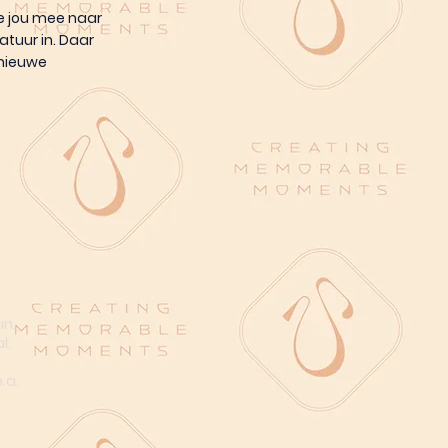
e jou mee naar
atuur in. Daar
 nieuwe
in.
l.
n
.a.