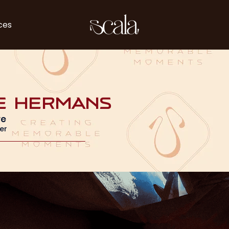
ces
e Hermans
re
er