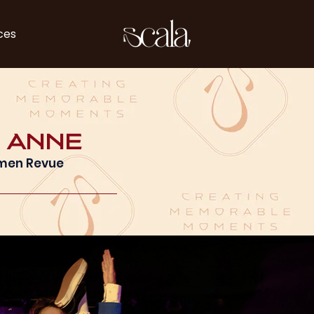
ces
 Anne
omen Revue