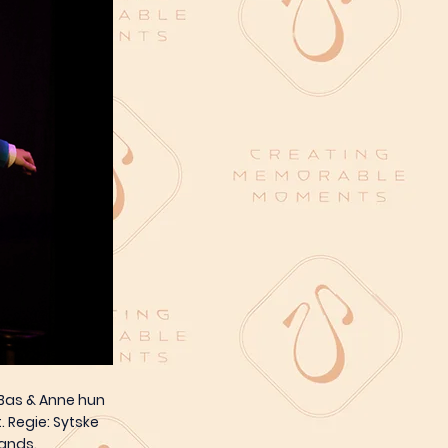
 Bas & Anne hun
 Regie: Sytske
lands.