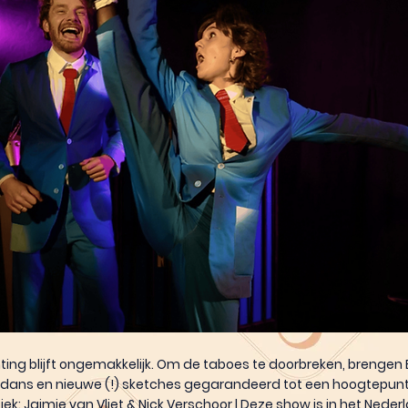
hting blijft ongemakkelijk. Om de taboes te doorbreken, brengen
, dans en nieuwe (!) sketches gegarandeerd tot een hoogtepunt.
iek: Jaimie van Vliet & Nick Verschoor | Deze show is in het Neder