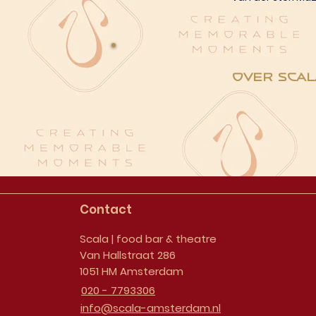
Over Scal
Contact
Scala | food bar & theatre
Van Hallstraat 286
1051 HM Amsterdam
020 - 7793306
info@scala-amsterdam.nl