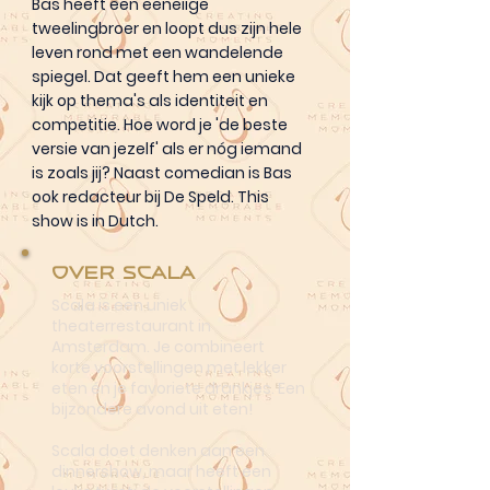
Bas heeft een eeneiige
tweelingbroer en loopt dus zijn hele
leven rond met een wandelende
spiegel. Dat geeft hem een unieke
kijk op thema's als identiteit en
competitie. Hoe word je 'de beste
versie van jezelf' als er nóg iemand
is zoals jij? Naast comedian is Bas
ook redacteur bij De Speld. This
show is in Dutch.
Over Scala
Scala is een uniek
theaterrestaurant in
Amsterdam. Je combineert
korte voorstellingen met lekker
eten én je favoriete drankjes. Een
bijzondere avond uit eten!
Scala doet denken aan een
dinnershow, maar heeft een