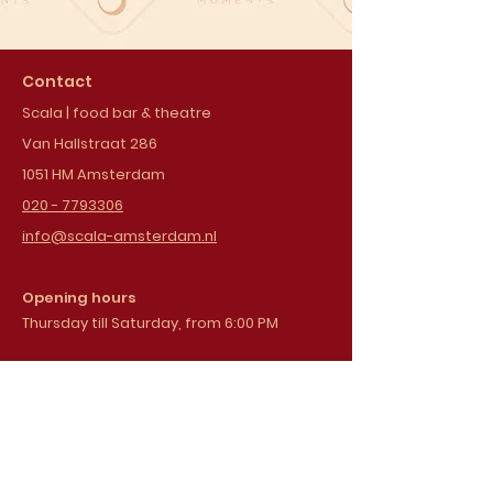
Contact
Scala | food bar & theatre
Van Hallstraat 286
1051 HM Amsterdam
020 - 7793306
info@scala-amsterdam.nl
Opening hours
Thursday till Saturday, from 6:00 PM
Sign up for our
newsletter
Email address