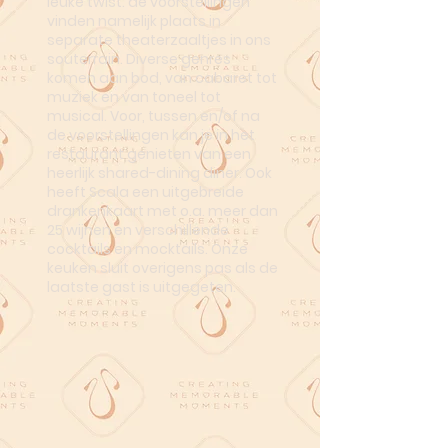
leuke twist: de voorstellingen
vinden namelijk plaats in
separate theaterzaaltjes in ons
souterrain. Diverse genres
komen aan bod, van cabaret tot
muziek en van toneel tot
musical. Voor, tussen en/of na
de voorstellingen kan je in het
restaurant genieten van een
heerlijk shared-dining diner. Ook
heeft Scala een uitgebreide
drankenkaart met o.a. meer dan
25 wijnen en verschillende
cocktails en mocktails. Onze
keuken sluit overigens pas als de
laatste gast is uitgegeten.