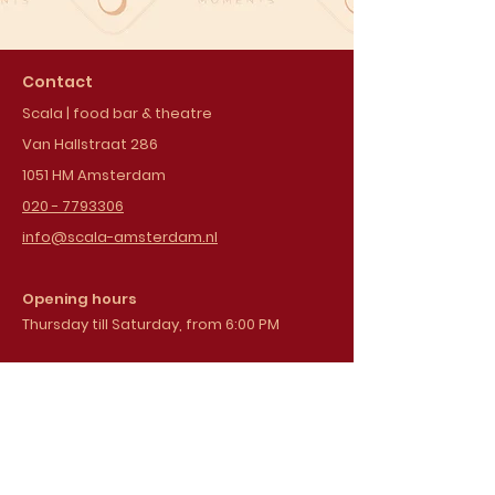
Contact
Scala | food bar & theatre
Van Hallstraat 286
1051 HM Amsterdam
020 - 7793306
info@scala-amsterdam.nl
Opening hours
Thursday till Saturday, from 6:00 PM
Sign up for our
newsletter
Email address