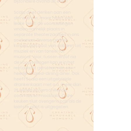
bijzondere avond uit eten!
Scala doet denken aan een
dinnershow, maar heeft een
leuke twist: de voorstellingen
vinden namelijk plaats in
separate theaterzaaltjes in ons
souterrain. Diverse genres
komen aan bod, van cabaret tot
muziek en van toneel tot
musical. Voor, tussen en/of na
de voorstellingen kan je in het
restaurant genieten van een
heerlijk shared-dining diner. Ook
heeft Scala een uitgebreide
drankenkaart met o.a. meer dan
25 wijnen en verschillende
cocktails en mocktails. Onze
keuken sluit overigens pas als de
laatste gast is uitgegeten.