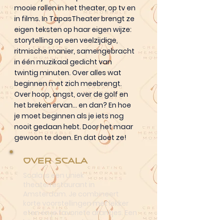
mooie rollen in het theater, op tv en
in films. In TapasTheater brengt ze
eigen teksten op haar eigen wijze:
storytelling op een veelzijdige,
ritmische manier, samengebracht
in één muzikaal gedicht van
twintig minuten. Over alles wat
beginnen met zich meebrengt.
Over hoop, angst, over de golf en
het breken ervan… en dan? En hoe
je moet beginnen als je iets nog
nooit gedaan hebt. Door het maar
gewoon te doen. En dat doet ze!
Over Scala
Scala is een uniek
theaterrestaurant in
Amsterdam. Je combineert
korte voorstellingen met lekker
eten én je favoriete drankjes. Een