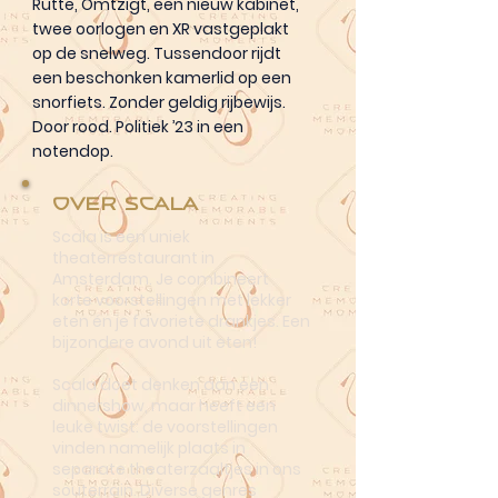
Rutte, Omtzigt, een nieuw kabinet,
twee oorlogen en XR vastgeplakt
op de snelweg. Tussendoor rijdt
een beschonken kamerlid op een
snorfiets. Zonder geldig rijbewijs.
Door rood. Politiek ’23 in een
notendop.
Over Scala
Scala is een uniek
theaterrestaurant in
Amsterdam. Je combineert
korte voorstellingen met lekker
eten én je favoriete drankjes. Een
bijzondere avond uit eten!
Scala doet denken aan een
dinnershow, maar heeft een
leuke twist: de voorstellingen
vinden namelijk plaats in
separate theaterzaaltjes in ons
souterrain. Diverse genres