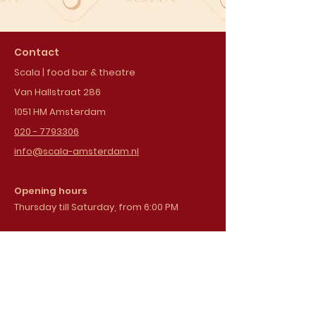
Contact
Scala | food bar & theatre
Van Hallstraat 286
1051 HM Amsterdam
020 - 7793306
info@scala-amsterdam.nl
Opening hours
Thursday till Saturday, from 6:00 PM
Sign up for our
newsletter
Email address