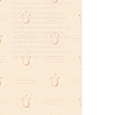
komen aan bod, van cabaret tot
muziek en van toneel tot
musical. Voor, tussen en/of na
de voorstellingen kan je in het
restaurant genieten van een
heerlijk shared-dining diner. Ook
heeft Scala een uitgebreide
drankenkaart met o.a. meer dan
25 wijnen en verschillende
cocktails en mocktails. Onze
keuken sluit overigens pas als de
laatste gast is uitgegeten.