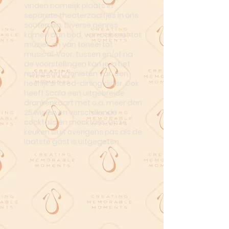
vinden namelijk plaats in
separate theaterzaaltjes in ons
souterrain. Diverse genres
komen aan bod, van cabaret tot
muziek en van toneel tot
musical. Voor, tussen en/of na
de voorstellingen kan je in het
restaurant genieten van een
heerlijk shared-dining diner. Ook
heeft Scala een uitgebreide
drankenkaart met o.a. meer dan
25 wijnen en verschillende
cocktails en mocktails. Onze
keuken sluit overigens pas als de
laatste gast is uitgegeten.