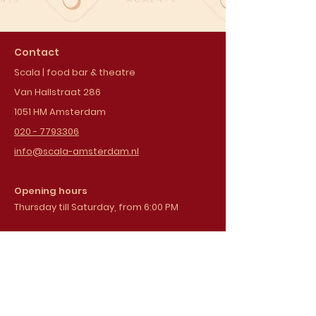
Contact
Scala | food bar & theatre
Van Hallstraat 286
1051 HM Amsterdam
020 - 7793306
info@scala-amsterdam.nl
Opening hours
Thursday till Saturday, from 6:00 PM
Sign up for our
newsletter
Email address