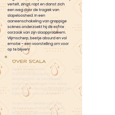
vertelt, zingt, rapt en danst zich
een weg door de tragiek van
slapeloosheid. In een
aaneenschakeling van grappige
scènes onderzoekt hij de echte
oorzaak van zijn slaapprobleem.
Vlijmscherp, beetje absurd en vol
emotie – een voorstelling om voor
op te blijven!
Over Scala
Scala is een uniek
theaterrestaurant in
Amsterdam. Je combineert
korte voorstellingen met lekker
eten én je favoriete drankjes. Een
bijzondere avond uit eten!
Scala doet denken aan een
dinnershow, maar heeft een
leuke twist: de voorstellingen