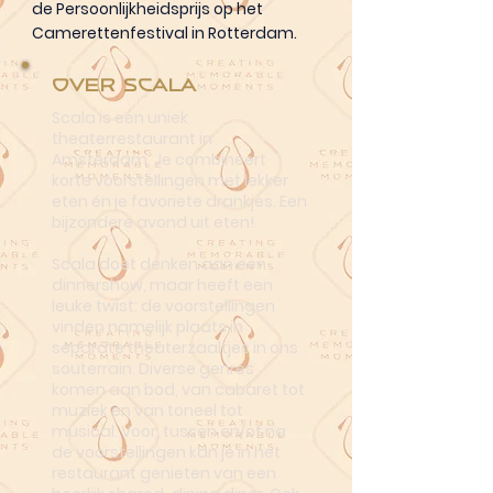
de Persoonlijkheidsprijs op het
Camerettenfestival in Rotterdam.
Over Scala
Scala is een uniek
theaterrestaurant in
Amsterdam. Je combineert
korte voorstellingen met lekker
eten én je favoriete drankjes. Een
bijzondere avond uit eten!
Scala doet denken aan een
dinnershow, maar heeft een
leuke twist: de voorstellingen
vinden namelijk plaats in
separate theaterzaaltjes in ons
souterrain. Diverse genres
komen aan bod, van cabaret tot
muziek en van toneel tot
musical. Voor, tussen en/of na
de voorstellingen kan je in het
restaurant genieten van een