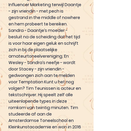
Influencer Marketing terwijl Daantje
- zijn vriendin - met pech is
gestrand in the middle of nowhere
en hem probeert te bereiken.
Sandra - Daantje’s moeder -
besluit na de scheiding dat het tijd
is voor haar eigen geluk en schrijft
zich in bij de plaatselijke
amateurtoneelvereniging. En
Wesley - Sandra’s neefje - wordt
door Stacey - zijn vriendin -
gedwongen zich aan te melden
voor Temptation Kunt u het nog
volgen? Tim Teunissen is acteur en
tekstschrijver. Hij speelt zelf alle
uiteenlopende types in deze
romkom van twintig minuten. Tim
studeerde af aan de
Amsterdamse Toneelschool en
Kleinkunstacademie en won in 2016