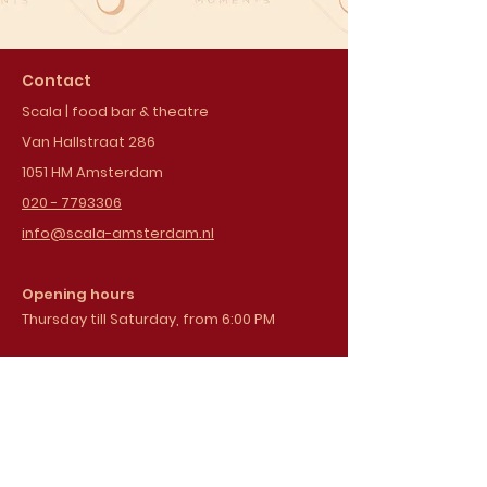
Contact
Scala | food bar & theatre
Van Hallstraat 286
1051 HM Amsterdam
020 - 7793306
info@scala-amsterdam.nl
Opening hours
Thursday till Saturday, from 6:00 PM
Sign up for our
newsletter
Email address