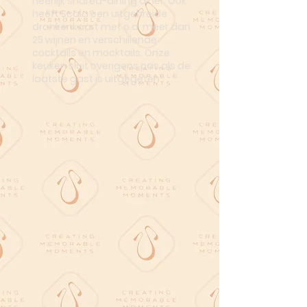
heerlijk shared-dining diner. Ook
heeft Scala een uitgebreide
drankenkaart met o.a. meer dan
25 wijnen en verschillende
cocktails en mocktails. Onze
keuken sluit overigens pas als de
laatste gast is uitgegeten.