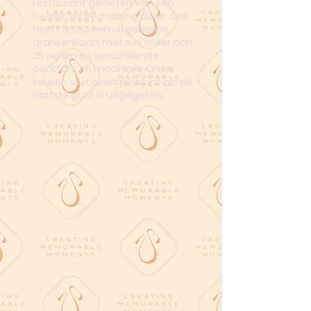
restaurant genieten van een
heerlijk shared-dining diner. Ook
heeft Scala een uitgebreide
drankenkaart met o.a. meer dan
25 wijnen en verschillende
cocktails en mocktails. Onze
keuken sluit overigens pas als de
laatste gast is uitgegeten.