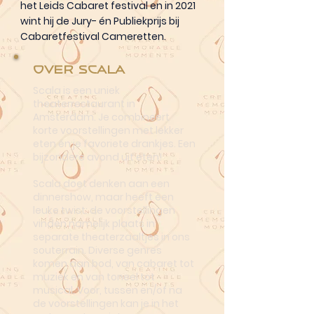
het Leids Cabaret festival en in 2021
wint hij de Jury- én Publiekprijs bij
Cabaretfestival Cameretten.
Over Scala
Scala is een uniek
theaterrestaurant in
Amsterdam. Je combineert
korte voorstellingen met lekker
eten én je favoriete drankjes. Een
bijzondere avond uit eten!
Scala doet denken aan een
dinnershow, maar heeft een
leuke twist: de voorstellingen
vinden namelijk plaats in
separate theaterzaaltjes in ons
souterrain. Diverse genres
komen aan bod, van cabaret tot
muziek en van toneel tot
musical. Voor, tussen en/of na
de voorstellingen kan je in het