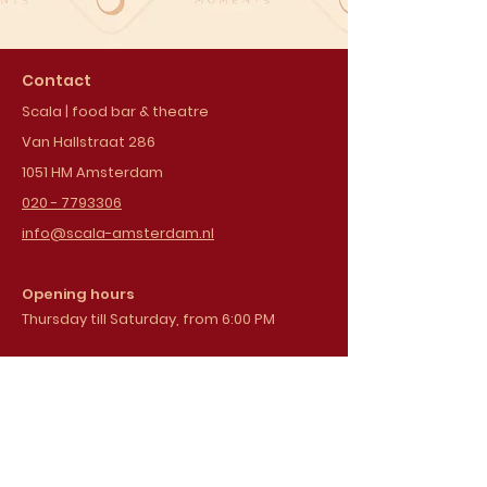
Contact
Scala | food bar & theatre
Van Hallstraat 286
1051 HM Amsterdam
020 - 7793306
info@scala-amsterdam.nl
Opening hours
Thursday till Saturday, from 6:00 PM
Sign up for our
newsletter
Email address