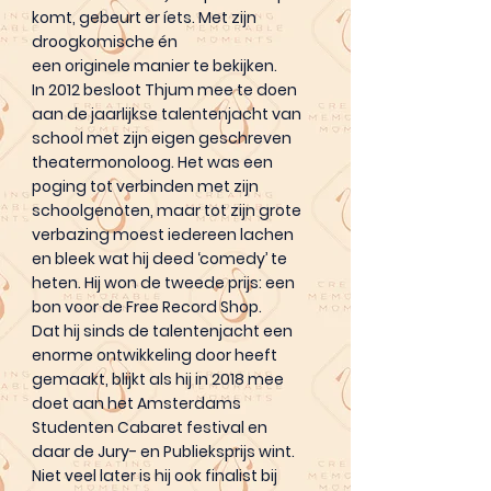
komt, gebeurt er íets. Met zijn
droogkomische én
een originele manier te bekijken.
In 2012 besloot Thjum mee te doen
aan de jaarlijkse talentenjacht van
school met zijn eigen geschreven
theatermonoloog. Het was een
poging tot verbinden met zijn
schoolgenoten, maar tot zijn grote
verbazing moest iedereen lachen
en bleek wat hij deed ‘comedy’ te
heten. Hij won de tweede prijs: een
bon voor de Free Record Shop.
Dat hij sinds de talentenjacht een
enorme ontwikkeling door heeft
gemaakt, blijkt als hij in 2018 mee
doet aan het Amsterdams
Studenten Cabaret festival en
daar de Jury- en Publieksprijs wint.
Niet veel later is hij ook finalist bij