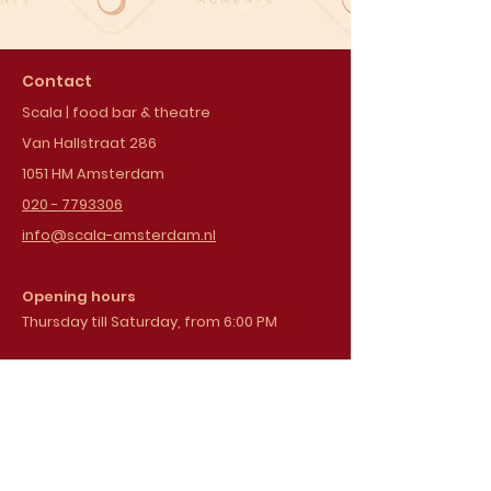
Contact
Scala | food bar & theatre
Van Hallstraat 286
1051 HM Amsterdam
020 - 7793306
info@scala-amsterdam.nl
Opening hours
Thursday till Saturday, from 6:00 PM
Sign up for our
newsletter
Email address