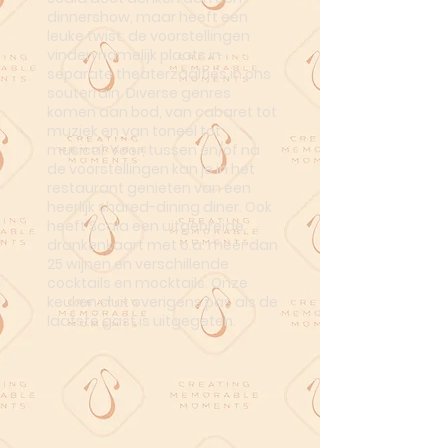
dinnershow, maar heeft een
leuke twist: de voorstellingen
vinden namelijk plaats in
separate theaterzaaltjes in ons
souterrain. Diverse genres
komen aan bod, van cabaret tot
muziek en van toneel tot
musical. Voor, tussen en/of na
de voorstellingen kan je in het
restaurant genieten van een
heerlijk shared-dining diner. Ook
heeft Scala een uitgebreide
drankenkaart met o.a. meer dan
25 wijnen en verschillende
cocktails en mocktails. Onze
keuken sluit overigens pas als de
laatste gast is uitgegeten.