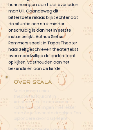
herinneringen aan haar overleden
man Ulli. Gaandeweg dit
bitterzoete relaas blijkt echter dat
de situatie een stuk minder
onschuldig is dan het in eerste
instantie lijkt. Actrice Sietse
Remmers speelt in TapasTheater
haar zelfgeschreven theatertekst
over moedwillige de andere kant
op kijken, vasthouden aan het
bekende én aan de liefde.
Over Scala
Scala is een uniek
theaterrestaurant in
Amsterdam. Je combineert
korte voorstellingen met lekker
eten én je favoriete drankjes. Een
bijzondere avond uit eten!
Scala doet denken aan een