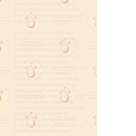
Amsterdam. Je combineert
korte voorstellingen met lekker
eten én je favoriete drankjes. Een
bijzondere avond uit eten!
Scala doet denken aan een
dinnershow, maar heeft een
leuke twist: de voorstellingen
vinden namelijk plaats in
separate theaterzaaltjes in ons
souterrain. Diverse genres
komen aan bod, van cabaret tot
muziek en van toneel tot
musical. Voor, tussen en/of na
de voorstellingen kan je in het
restaurant genieten van een
heerlijk shared-dining diner. Ook
heeft Scala een uitgebreide
drankenkaart met o.a. meer dan
25 wijnen en verschillende
cocktails en mocktails. Onze
keuken sluit overigens pas als de
laatste gast is uitgegeten.