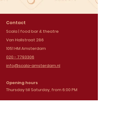
Contact
Scala | food bar & theatre
Van Hallstraat 286
1051 HM Amsterdam
020 - 7793306
info@scala-amsterdam.nl
Opening hours
Thursday till Saturday, from 6:00 PM
Sign up for our
newsletter
Email address