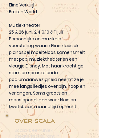
Eline Verkuijl
Broken World
Muziektheater
25 & 26 juni, 2,4,9,10 & 11 juli
Persoonlijke en muzikale
voorstelling waarin Eline klassiek
pianospel moeiteloos samensmelt
met pop, muziektheater en een
vleugje Disney. Met haar krachtige
stem en sprankelende
podiumaanwezigheid neemt ze je
mee langs liedjes over pijn, hoop en
verlangen. Soms groots en
meeslepend, dan weer klein en
kwetsbaar, maar altijd oprecht.
Over Scala
Scala is een uniek
theaterrestaurant in