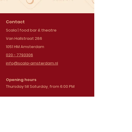
Contact
Scala | food bar & theatre
Van Hallstraat 286
1051 HM Amsterdam
020 - 7793306
info@scala-amsterdam.nl
Opening hours
Thursday till Saturday, from 6:00 PM
Sign up for our
newsletter
Email address