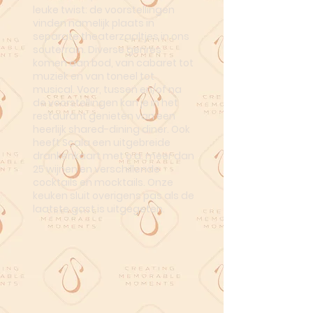
leuke twist: de voorstellingen
vinden namelijk plaats in
separate theaterzaaltjes in ons
souterrain. Diverse genres
komen aan bod, van cabaret tot
muziek en van toneel tot
musical. Voor, tussen en/of na
de voorstellingen kan je in het
restaurant genieten van een
heerlijk shared-dining diner. Ook
heeft Scala een uitgebreide
drankenkaart met o.a. meer dan
25 wijnen en verschillende
cocktails en mocktails. Onze
keuken sluit overigens pas als de
laatste gast is uitgegeten.