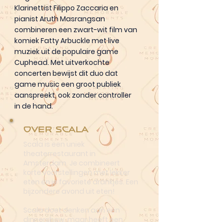
Klarinettist Filippo Zaccaria en
pianist Aruth Masrangsan
combineren een zwart-wit film van
komiek Fatty Arbuckle met live
muziek uit de populaire game
Cuphead. Met uitverkochte
concerten bewijst dit duo dat
game music een groot publiek
aanspreekt, ook zonder controller
in de hand.
Over Scala
Scala is een uniek
theaterrestaurant in
Amsterdam. Je combineert
korte voorstellingen met lekker
eten én je favoriete drankjes. Een
bijzondere avond uit eten!
Scala doet denken aan een
dinnershow, maar heeft een