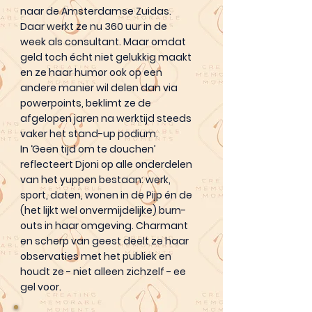
naar de Amsterdamse Zuidas.
Daar werkt ze nu 360 uur in de
week als consultant. Maar omdat
geld toch écht niet gelukkig maakt
en ze haar humor ook op een
andere manier wil delen dan via
powerpoints, beklimt ze de
afgelopen jaren na werktijd steeds
vaker het stand-up podium.
In ‘Geen tijd om te douchen’
reflecteert Djoni op alle onderdelen
van het yuppen bestaan: werk,
sport, daten, wonen in de Pijp én de
(het lijkt wel onvermijdelijke) burn-
outs in haar omgeving. Charmant
en scherp van geest deelt ze haar
observaties met het publiek en
houdt ze - niet alleen zichzelf - ee
gel voor.