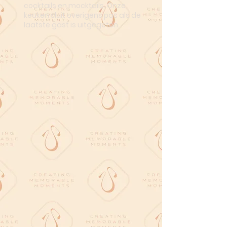
cocktails en mocktails. Onze
keuken sluit overigens pas als de
laatste gast is uitgegeten.