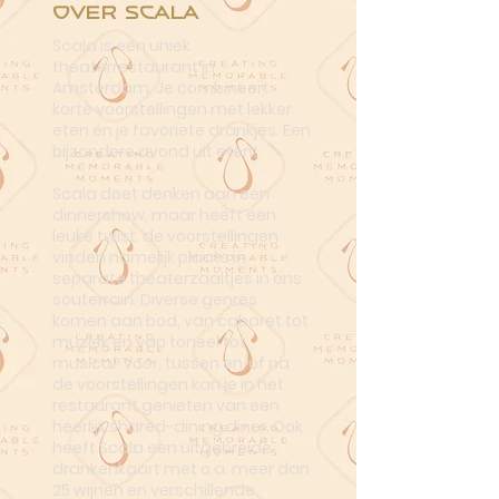
Over Scala
Scala is een uniek
theaterrestaurant in
Amsterdam. Je combineert
korte voorstellingen met lekker
eten én je favoriete drankjes. Een
bijzondere avond uit eten!
Scala doet denken aan een
dinnershow, maar heeft een
leuke twist: de voorstellingen
vinden namelijk plaats in
separate theaterzaaltjes in ons
souterrain. Diverse genres
komen aan bod, van cabaret tot
muziek en van toneel tot
musical. Voor, tussen en/of na
de voorstellingen kan je in het
restaurant genieten van een
heerlijk shared-dining diner. Ook
heeft Scala een uitgebreide
drankenkaart met o.a. meer dan
25 wijnen en verschillende