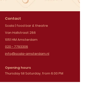
Contact
Scala | food bar & theatre
Van Hallstraat 286
1051 HM Amsterdam
020 - 7793306
info@scala-amsterdam.nl
Opening hours
Thursday till Saturday, from 6:00 PM
Sign up for our
newsletter
Email address