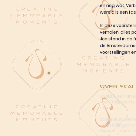
en nog wat. Verba
wereld is een fas
In deze voorstel
verhalen, alles p
Job stond in de f
de Amsterdamse 
voorstellingen en 
Over Scal
Scala is een uni
voorstellingen me
eten!
Scala doet denke
voorstellingen vi
Diverse genres k