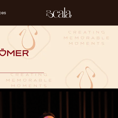
ces
Römer