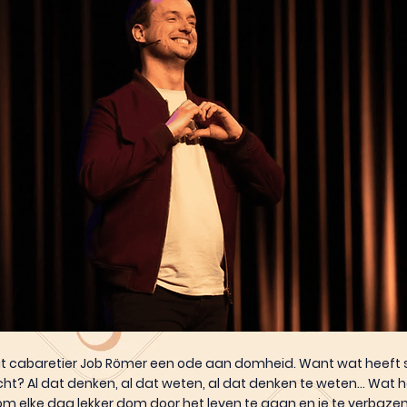
t cabaretier Job Römer een ode aan domheid. Want wat heeft sl
t? Al dat denken, al dat weten, al dat denken te weten... Wat h
 om elke dag lekker dom door het leven te gaan en je te verbazen