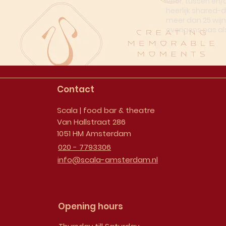
Voor, tussen en/
heerlijk shared-
meer dan 25 wijn
overigens pas al
Contact
Scala | food bar & theatre
Van Hallstraat 286
1051 HM Amsterdam
020 - 7793306
info@scala-amsterdam.nl
Opening hours