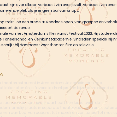
ast zijn over elkaar, verbaast zijn over jezelf, verbaast zijn ove
cinerende plek als je er geen bal van snapt.
ling trekt Job een brede trukendoos open, van grappen en verhal
asseert de revue.
inale van het Amsterdams Kleinkunst Festival 2022. Hij studeerde
Toneelschool en Kleinkunstacademie. Sindsdien speelde hij in
schrijft hij daarnaast voor theater, film en televisie.
a
ek theaterrestaurant in Amsterdam. Je combineert korte
t lekker eten én je favoriete drankjes. Een bijzondere avond uit
n aan een dinnershow, maar heeft een leuke twist: de
nden namelijk plaats in separate theaterzaaltjes in ons souterra
omen aan bod, van cabaret tot muziek en van toneel tot musica