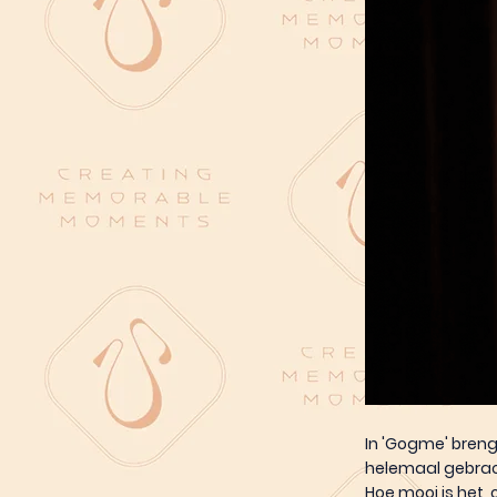
In 'Gogme' breng
helemaal gebrach
Hoe mooi is het,