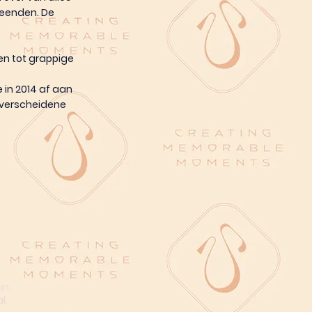
r eenden. De
en tot grappige
 in 2014 af aan
 verscheidene
in.
l.