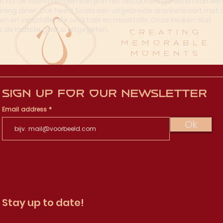
of na de voorstellingen kan je in het restaurant genieten van ee
dining diner. Ook heeft Scala een uitgebreide drankenkaart met o
en en verschillende cocktails en mocktails. Onze keuken sluit
s de laatste gast is uitgegeten.
Sign up for our newsletter
Email address
Ok
Stay up to date!