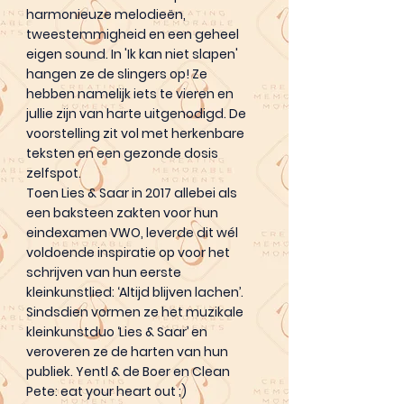
harmonieuze melodieën,
tweestemmigheid en een geheel
eigen sound. In 'Ik kan niet slapen'
hangen ze de slingers op! Ze
hebben namelijk iets te vieren en
jullie zijn van harte uitgenodigd. De
voorstelling zit vol met herkenbare
teksten en een gezonde dosis
zelfspot.
Toen Lies & Saar in 2017 allebei als
een baksteen zakten voor hun
eindexamen VWO, leverde dit wél
voldoende inspiratie op voor het
schrijven van hun eerste
kleinkunstlied: ‘Altijd blijven lachen’.
Sindsdien vormen ze het muzikale
kleinkunstduo ‘Lies & Saar’ en
veroveren ze de harten van hun
publiek. Yentl & de Boer en Clean
Pete: eat your heart out ;)