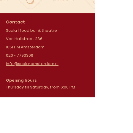
Contact
Scala | food bar & theatre
Van Hallstraat 286
1051 HM Amsterdam
020 - 7793306
info@scala-amsterdam.nl
Opening hours
Thursday till Saturday, from 6:00 PM
Sign up for our
newsletter
Email address