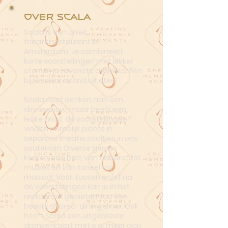
Over Scala
Scala is een uniek
theaterrestaurant in
Amsterdam. Je combineert
korte voorstellingen met lekker
eten én je favoriete drankjes. Een
bijzondere avond uit eten!
Scala doet denken aan een
dinnershow, maar heeft een
leuke twist: de voorstellingen
vinden namelijk plaats in
separate theaterzaaltjes in ons
souterrain. Diverse genres
komen aan bod, van cabaret tot
muziek en van toneel tot
musical. Voor, tussen en/of na
de voorstellingen kan je in het
restaurant genieten van een
heerlijk shared-dining diner. Ook
heeft Scala een uitgebreide
drankenkaart met o.a. meer dan