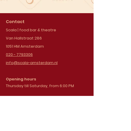
Contact
Scala | food bar & theatre
Van Hallstraat 286
1051 HM Amsterdam
020 - 7793306
info@scala-amsterdam.nl
Opening hours
Thursday till Saturday, from 6:00 PM
Sign up for our
newsletter
Email address