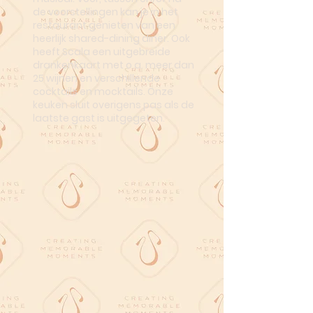
de voorstellingen kan je in het
restaurant genieten van een
heerlijk shared-dining diner. Ook
heeft Scala een uitgebreide
drankenkaart met o.a. meer dan
25 wijnen en verschillende
cocktails en mocktails. Onze
keuken sluit overigens pas als de
laatste gast is uitgegeten.