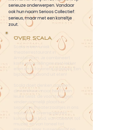
serieuze onderwerpen. Vandaar
ook hun naam Serioos Collectief:
serieus, maar met een korreltje
zout.
Over Scala
Scala is een uniek
theaterrestaurant in
Amsterdam. Je combineert
korte voorstellingen met lekker
eten én je favoriete drankjes. Een
bijzondere avond uit eten!
Scala doet denken aan een
dinnershow, maar heeft een
leuke twist: de voorstellingen
vinden namelijk plaats in
separate theaterzaaltjes in ons
souterrain. Diverse genres
komen aan bod, van cabaret tot
muziek en van toneel tot
musical. Voor, tussen en/of na