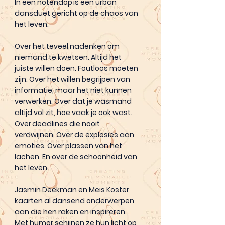
In een notendop is een urban
dansduet gericht op de chaos van
het leven.
Over het teveel nadenken om
niemand te kwetsen. Altijd het
juiste willen doen. Foutloos moeten
zijn. Over het willen begrijpen van
informatie, maar het niet kunnen
verwerken. Over dat je wasmand
altijd vol zit, hoe vaak je ook wast.
Over deadlines die nooit
verdwijnen. Over de explosies aan
emoties. Over plassen van het
lachen. En over de schoonheid van
het leven.
Jasmin Deekman en Meis Koster
kaarten al dansend onderwerpen
aan die hen raken en inspireren.
Met humor schijnen ze hun licht op