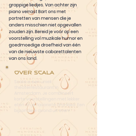
grappige liedjes. Van achter zijn
piano verrast Bart ons met
portretten van mensen die je
anders misschien niet opgevallen
zouden zijn. Bereid je voor op een
voorstelling vol muzikale humor en
goedmoedige droefheid van één
van de nieuwste cabarettalenten
van ons land.
Over Scala
Scala is een uniek
theaterrestaurant in
Amsterdam. Je combineert
korte voorstellingen met lekker
eten én je favoriete drankjes. Een
bijzondere avond uit eten!