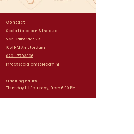
Contact
Scala | food bar & theatre
Van Hallstraat 286
1051 HM Amsterdam
020 - 7793306
info@scala-amsterdam.nl
Opening hours
Thursday till Saturday, from 6:00 PM
Sign up for our
newsletter
Email address