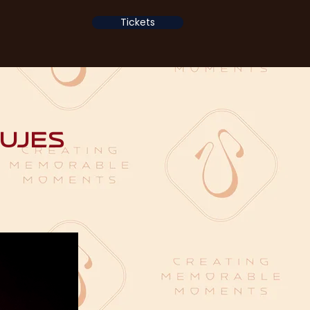
Tickets
eujes