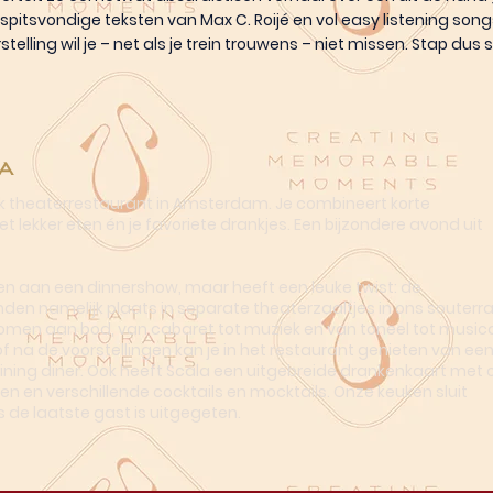
 spitsvondige teksten van Max C. Roijé en vol easy listening son
telling wil je – net als je trein trouwens – niet missen. Stap dus s
a
ek theaterrestaurant in Amsterdam. Je combineert korte
t lekker eten én je favoriete drankjes. Een bijzondere avond uit
n aan een dinnershow, maar heeft een leuke twist: de
nden namelijk plaats in separate theaterzaaltjes in ons souterra
omen aan bod, van cabaret tot muziek en van toneel tot musica
of na de voorstellingen kan je in het restaurant genieten van ee
dining diner. Ook heeft Scala een uitgebreide drankenkaart met o
en en verschillende cocktails en mocktails. Onze keuken sluit
s de laatste gast is uitgegeten.