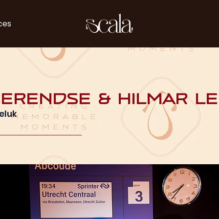
ces
Berendse & Hilmar L
eluk