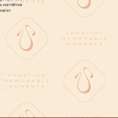
gs van Hilmar
nel in!
in.
l.
n
.a.