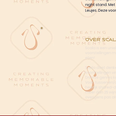
night stand. Met
Leujes. Deze voors
Over Scal
Scala is een uni
voorstellingen me
eten!
Scala doet denke
voorstellingen vi
Diverse genres k
Voor, tussen en/
heerlijk shared-
meer dan 25 wijn
overigens pas al