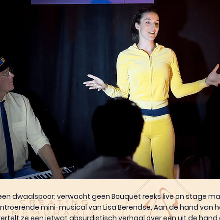
op een dwaalspoor; verwacht geen Bouquet reeks live on stage ma
d ontroerende mini-musical van Lisa Berendse. Aan de hand van h
vertelt ze een ietwat absurdistisch verhaal over een uit de han