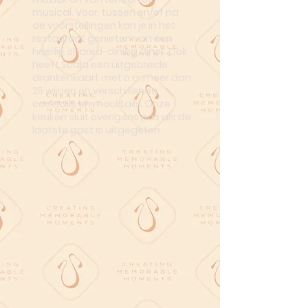
musical. Voor, tussen en/of na
de voorstellingen kan je in het
restaurant genieten van een
heerlijk shared-dining diner. Ook
heeft Scala een uitgebreide
drankenkaart met o.a. meer dan
25 wijnen en verschillende
cocktails en mocktails. Onze
keuken sluit overigens pas als de
laatste gast is uitgegeten.