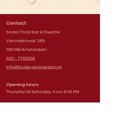
Contact
Scala | food bar & theatre
Van Hallstraat 286
1051 HM Amsterdam
020 - 7793306
info@scala-amsterdam.nl
Opening hours
Thursday till Saturday, from 6:00 PM
Sign up for our
newsletter
Email address