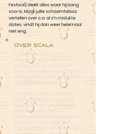
Festival) deelt alles waar hij bang
voor is. Maar jullie schaamteloos
vertellen over o.a. al z’n mislukte
dates, vindt hij dan weer helemaal
niet eng.
Over Scala
Scala is een uniek
theaterrestaurant in
Amsterdam. Je combineert
korte voorstellingen met lekker
eten én je favoriete drankjes. Een
bijzondere avond uit eten!
Scala doet denken aan een
dinnershow, maar heeft een
leuke twist: de voorstellingen
vinden namelijk plaats in
separate theaterzaaltjes in ons
souterrain. Diverse genres
komen aan bod, van cabaret tot
muziek en van toneel tot