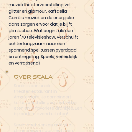
muziektheatervoorstelling vol
glitter en glamour. Raffaella
Carrà's muziek en de energieke
dans zorgen ervoor dat je blijft
glimlachen. Wat begint als een
jaren '70 televisieshow, verschuift
echter langzaam naar een
spannend spel tussen overdaad
en ontregeling. Speels, verleidelijk
en verrassend!
Over Scala
Scala is een uniek
theaterrestaurant in
Amsterdam. Je combineert
korte voorstellingen met lekker
eten én je favoriete drankjes. Een
bijzondere avond uit eten!
Scala doet denken aan een
dinnershow, maar heeft een