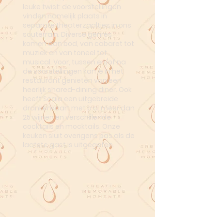
leuke twist: de voorstellingen
vinden namelijk plaats in
separate theaterzaaltjes in ons
souterrain. Diverse genres
komen aan bod, van cabaret tot
muziek en van toneel tot
musical. Voor, tussen en/of na
de voorstellingen kan je in het
restaurant genieten van een
heerlijk shared-dining diner. Ook
heeft Scala een uitgebreide
drankenkaart met o.a. meer dan
25 wijnen en verschillende
cocktails en mocktails. Onze
keuken sluit overigens pas als de
laatste gast is uitgegeten.