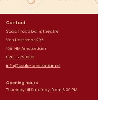
Contact
Scala | food bar & theatre
Van Hallstraat 286
1051 HM Amsterdam
020 - 7793306
info@scala-amsterdam.nl
Opening hours
Thursday till Saturday, from 6:00 PM
Sign up for our
newsletter
Email address