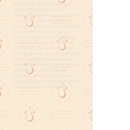
leuke twist: de voorstellingen
vinden namelijk plaats in
separate theaterzaaltjes in ons
souterrain. Diverse genres
komen aan bod, van cabaret tot
muziek en van toneel tot
musical. Voor, tussen en/of na
de voorstellingen kan je in het
restaurant genieten van een
heerlijk shared-dining diner. Ook
heeft Scala een uitgebreide
drankenkaart met o.a. meer dan
25 wijnen en verschillende
cocktails en mocktails. Onze
keuken sluit overigens pas als de
laatste gast is uitgegeten.