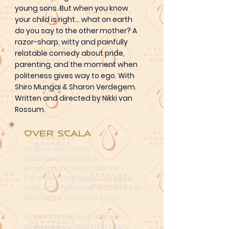
young sons. But when you know
your child is right… what on earth
do you say to the other mother? A
razor-sharp, witty and painfully
relatable comedy about pride,
parenting, and the moment when
politeness gives way to ego. With
Shiro Mungai & Sharon Verdegem.
Written and directed by Nikki van
Rossum.
Over Scala
Scala is een uniek
theaterrestaurant in
Amsterdam. Je combineert
korte voorstellingen met lekker
eten én je favoriete drankjes. Een
bijzondere avond uit eten!
Scala doet denken aan een
dinnershow, maar heeft een