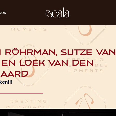
ces
 Röhrman, Sijtze va
en Loek van den
gaard
ken!!!