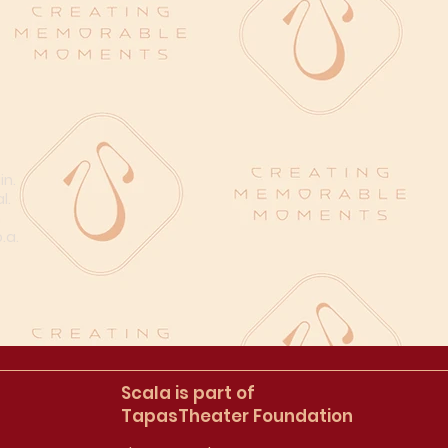
in.
l.
n
.a.
Scala is part of
TapasTheater Foundation