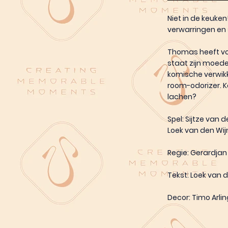
Niet in de keuken
verwarringen en
Thomas heeft voo
staat zijn moed
komische verwikk
room-odorizer. Ka
lachen?
Spel: Sijtze van 
Loek van den Wi
Regie: Gerardjan 
Tekst: Loek van 
Decor: Timo Arlin