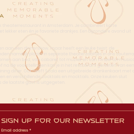
a
ek theaterrestaurant in Amsterdam. Je combineert korte
t lekker eten én je favoriete drankjes. Een bijzondere avond uit
n aan een dinnershow, maar heeft een leuke twist: de
nden namelijk plaats in separate theaterzaaltjes in ons souterra
omen aan bod, van cabaret tot muziek en van toneel tot musica
of na de voorstellingen kan je in het restaurant genieten van ee
dining diner. Ook heeft Scala een uitgebreide drankenkaart met o
en en verschillende cocktails en mocktails. Onze keuken sluit
s de laatste gast is uitgegeten.
Sign up for our newsletter
Email address