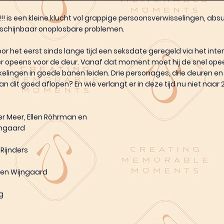
!!! is een kleine klucht vol grappige persoonsverwisselingen, abs
 schijnbaar onoplosbare problemen.
r het eerst sinds lange tijd een seksdate geregeld via het inte
er opeens voor de deur. Vanaf dat moment moet hij de snel op
elingen in goede banen leiden. Drie personages, drie deuren en 
n dit goed aflopen? En wie verlangt er in deze tijd nu niet naar
der Meer, Ellen Röhrman en
jngaard
Rijnders
den Wijngaard
g