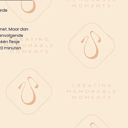
urde
rnet. Maar dan
eenvolgende
één flesje
 20 minuten