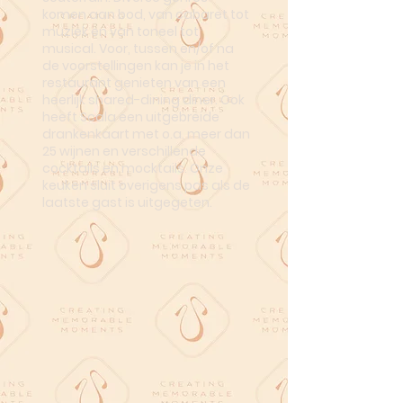
komen aan bod, van cabaret tot
muziek en van toneel tot
musical. Voor, tussen en/of na
de voorstellingen kan je in het
restaurant genieten van een
heerlijk shared-dining diner. Ook
heeft Scala een uitgebreide
drankenkaart met o.a. meer dan
25 wijnen en verschillende
cocktails en mocktails. Onze
keuken sluit overigens pas als de
laatste gast is uitgegeten.