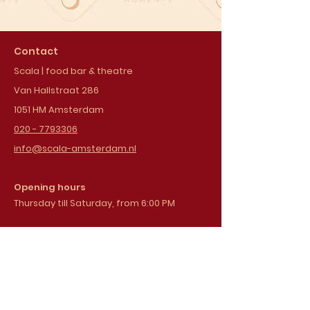
Contact
Scala | food bar & theatre
Van Hallstraat 286
1051 HM Amsterdam
020 - 7793306
info@scala-amsterdam.nl
Opening hours
Thursday till Saturday, from 6:00 PM
Sign up for our
newsletter
Email address