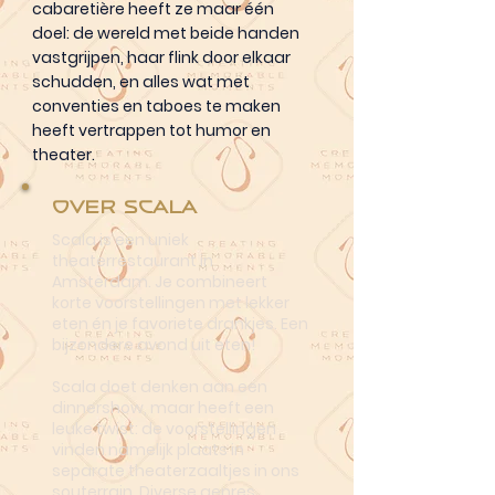
cabaretière heeft ze maar één
doel: de wereld met beide handen
vastgrijpen, haar flink door elkaar
schudden, en alles wat met
conventies en taboes te maken
heeft vertrappen tot humor en
theater.
Over Scala
Scala is een uniek
theaterrestaurant in
Amsterdam. Je combineert
korte voorstellingen met lekker
eten én je favoriete drankjes. Een
bijzondere avond uit eten!
Scala doet denken aan een
dinnershow, maar heeft een
leuke twist: de voorstellingen
vinden namelijk plaats in
separate theaterzaaltjes in ons
souterrain. Diverse genres