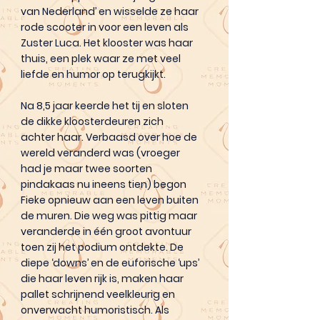
van Nederland’ en wisselde ze haar
rode scooter in voor een leven als
Zuster Luca. Het klooster was haar
thuis, een plek waar ze met veel
liefde en humor op terugkijkt.
Na 8,5 jaar keerde het tij en sloten
de dikke kloosterdeuren zich
achter haar. Verbaasd over hoe de
wereld veranderd was (vroeger
had je maar twee soorten
pindakaas nu ineens tien) begon
Fieke opnieuw aan een leven buiten
de muren. Die weg was pittig maar
veranderde in één groot avontuur
toen zij het podium ontdekte. De
diepe ‘downs’ en de euforische ‘ups’
die haar leven rijk is, maken haar
pallet schrijnend veelkleurig en
onverwacht humoristisch. Als