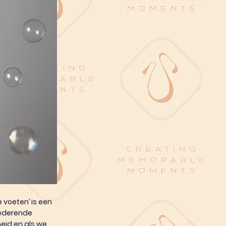
e voeten’ is een
tederende
heid en als we