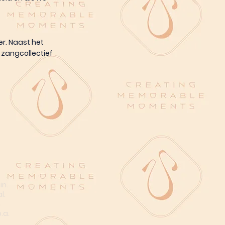
r. Naast het
 zangcollectief
in.
l.
n
.a.