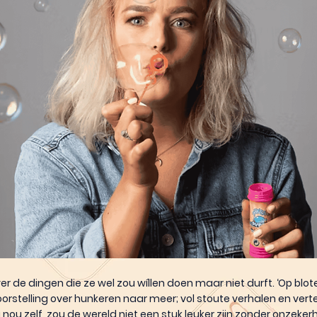
ver de dingen die ze wel zou wíllen doen maar niet durft. ‘Op blot
rstelling over hunkeren naar meer; vol stoute verhalen en ver
 nou zelf, zou de wereld niet een stuk leuker zijn zonder onzeker