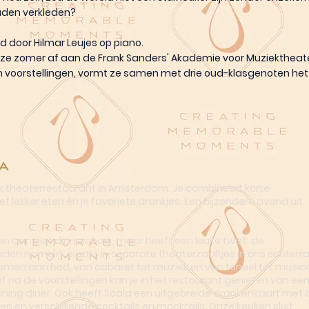
uden verkleden?
id door Hilmar Leujes op piano.
eze zomer af aan de Frank Sanders' Akademie voor Muziektheate
 voorstellingen, vormt ze samen met drie oud-klasgenoten het
a
ek theaterrestaurant in Amsterdam. Je combineert korte
t lekker eten én je favoriete drankjes. Een bijzondere avond uit
n aan een dinnershow, maar heeft een leuke twist: de
nden namelijk plaats in separate theaterzaaltjes in ons souterra
omen aan bod, van cabaret tot muziek en van toneel tot musica
of na de voorstellingen kan je in het restaurant genieten van ee
dining diner. Ook heeft Scala een uitgebreide drankenkaart met o
en en verschillende cocktails en mocktails. Onze keuken sluit