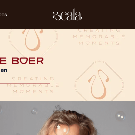
ces
de Boer
ten