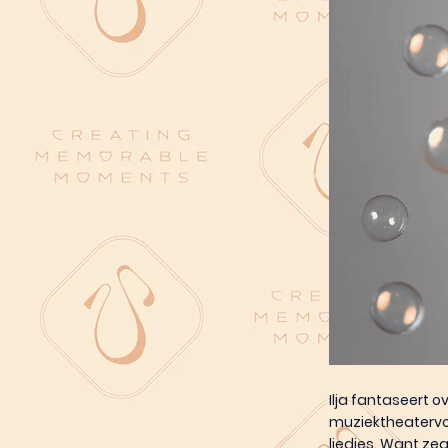
Ilja fantaseert o
muziektheatervoo
liedjes. Want zeg