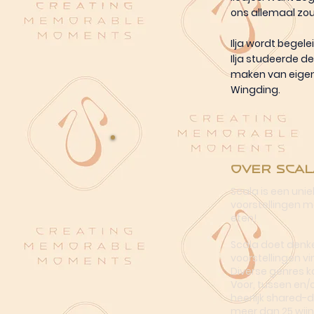
ons allemaal zo
Ilja wordt begele
Ilja studeerde d
maken van eigen
Wingding.
Over Scal
Scala is een uni
voorstellingen me
eten!
Scala doet denke
voorstellingen vi
Diverse genres k
Voor, tussen en/
heerlijk shared-
meer dan 25 wijn