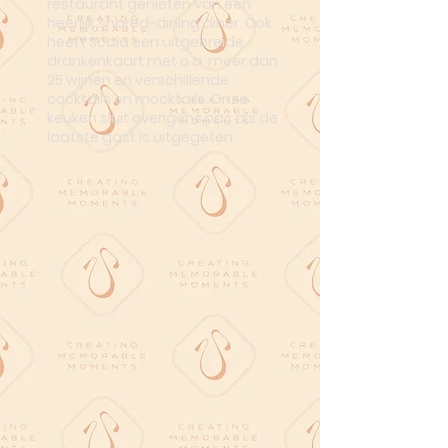
restaurant genieten van een
heerlijk shared-dining diner. Ook
heeft Scala een uitgebreide
drankenkaart met o.a. meer dan
25 wijnen en verschillende
cocktails en mocktails. Onze
keuken sluit overigens pas als de
laatste gast is uitgegeten.