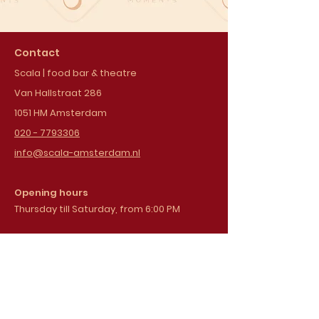
Contact
Scala | food bar & theatre
Van Hallstraat 286
1051 HM Amsterdam
020 - 7793306
info@scala-amsterdam.nl
Opening hours
Thursday till Saturday, from 6:00 PM
Sign up for our
newsletter
Email address