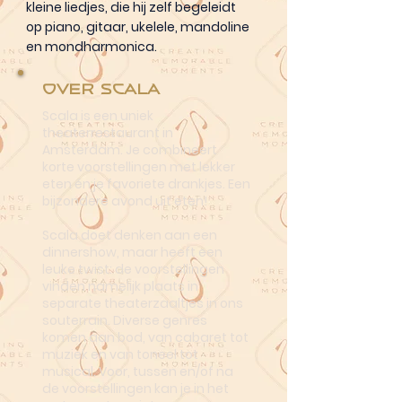
kleine liedjes, die hij zelf begeleidt
op piano, gitaar, ukelele, mandoline
en mondharmonica.
Over Scala
Scala is een uniek
theaterrestaurant in
Amsterdam. Je combineert
korte voorstellingen met lekker
eten én je favoriete drankjes. Een
bijzondere avond uit eten!
Scala doet denken aan een
dinnershow, maar heeft een
leuke twist: de voorstellingen
vinden namelijk plaats in
separate theaterzaaltjes in ons
souterrain. Diverse genres
komen aan bod, van cabaret tot
muziek en van toneel tot
musical. Voor, tussen en/of na
de voorstellingen kan je in het