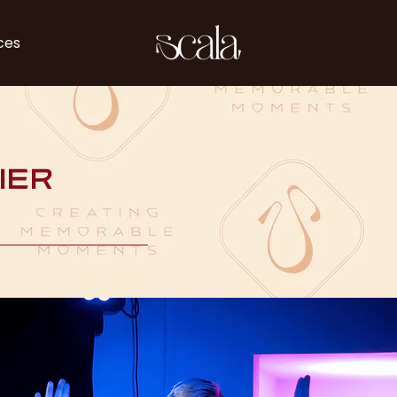
ces
IER