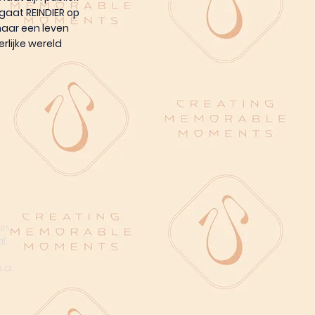
gaat REINDIER op
naar een leven
erlijke wereld
in.
l.
n
.a.