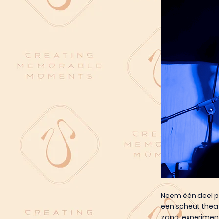
Neem één deel po
een scheut theat
zang, experimente