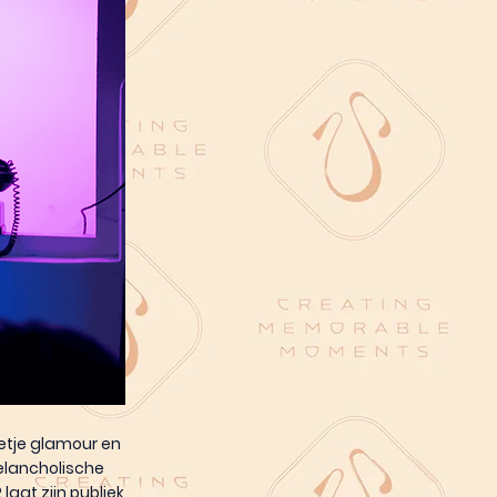
etje glamour en
elancholische
laat zijn publiek