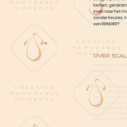
lachen, genieten
zoek naar het ma
zonder keuzes, na
van REINDIER?
Over Scal
Scala is een uni
voorstellingen me
eten!
Scala doet denke
voorstellingen vi
Diverse genres k
Voor, tussen en/
heerlijk shared-
meer dan 25 wijn
overigens pas al