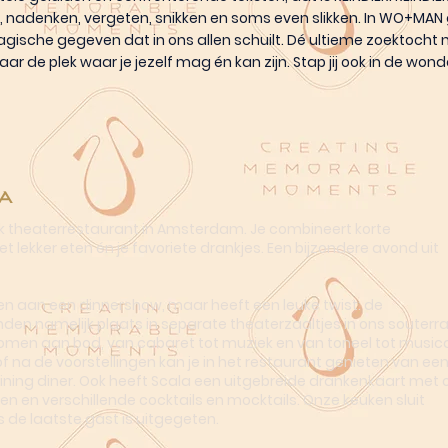
, nadenken, vergeten, snikken en soms even slikken. In WO+MAN 
gische gegeven dat in ons allen schuilt. Dé ultieme zoektocht 
ar de plek waar je jezelf mag én kan zijn. Stap jij ook in de wond
a
ek theaterrestaurant in Amsterdam. Je combineert korte
t lekker eten én je favoriete drankjes. Een bijzondere avond uit
n aan een dinnershow, maar heeft een leuke twist: de
nden namelijk plaats in separate theaterzaaltjes in ons souterra
omen aan bod, van cabaret tot muziek en van toneel tot musica
of na de voorstellingen kan je in het restaurant genieten van ee
dining diner. Ook heeft Scala een uitgebreide drankenkaart met o
en en verschillende cocktails en mocktails. Onze keuken sluit
s de laatste gast is uitgegeten.