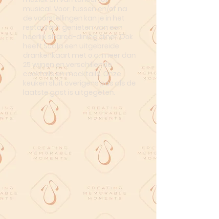
musical. Voor, tussen en/of na
de voorstellingen kan je in het
restaurant genieten van een
heerlijk shared-dining diner. Ook
heeft Scala een uitgebreide
drankenkaart met o.a. meer dan
25 wijnen en verschillende
cocktails en mocktails. Onze
keuken sluit overigens pas als de
laatste gast is uitgegeten.