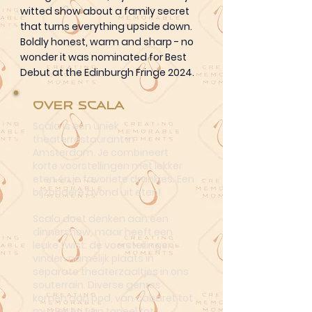
witted show about a family secret
that turns everything upside down.
Boldly honest, warm and sharp - no
wonder it was nominated for Best
Debut at the Edinburgh Fringe 2024.
Over Scala
Scala is een uniek
theaterrestaurant in
Amsterdam. Je combineert
korte voorstellingen met lekker
eten én je favoriete drankjes. Een
bijzondere avond uit eten!
Scala doet denken aan een
dinnershow, maar heeft een
leuke twist: de voorstellingen
vinden namelijk plaats in
separate theaterzaaltjes in ons
souterrain. Diverse genres
komen aan bod, van cabaret tot
muziek en van toneel tot