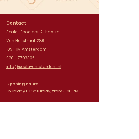
Contact
Scala | food bar & theatre
Van Hallstraat 286
1051 HM Amsterdam
020 - 7793306
info@scala-amsterdam.nl
Opening hours
Thursday till Saturday, from 6:00 PM
Sign up for our
newsletter
Email address