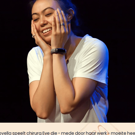
ovella speelt chirurg Eve die - mede door haar werk - moeite he