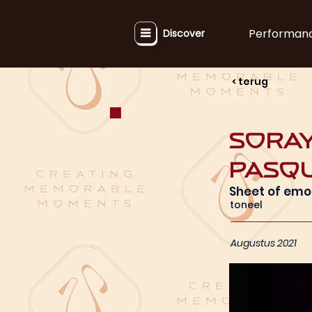
Performan
Discover
< terug
Soray
Pasqu
Sheet of emo
toneel
Augustus 2021