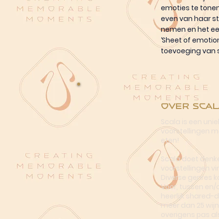
emoties te tonen
even van haar st
nemen en het een
‘Sheet of emotio
toevoeging van st
Over Scal
Scala is een uni
voorstellingen me
eten!
Scala doet denke
voorstellingen vi
Diverse genres k
Voor, tussen en/
heerlijk shared-
meer dan 25 wijn
overigens pas al