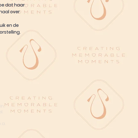
hoe dat haar
haal over
uik en de
rstelling.
in.
l.
n
.a.