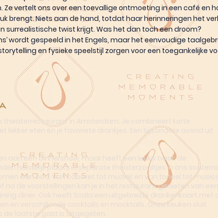
. Ze vertelt ons over een toevallige ontmoeting in een café en 
uk brengt. Niets aan de hand, totdat haar herinneringen het ver
 surrealistische twist krijgt. Was het dan toch een droom?
ns’ wordt gespeeld in het Engels, maar het eenvoudige taalgebr
orytelling en fysieke speelstijl zorgen voor een toegankelijke voo
a
ek theaterrestaurant in Amsterdam. Je combineert korte
t lekker eten én je favoriete drankjes. Een bijzondere avond uit
n aan een dinnershow, maar heeft een leuke twist: de
nden namelijk plaats in separate theaterzaaltjes in ons souterra
omen aan bod, van cabaret tot muziek en van toneel tot musica
of na de voorstellingen kan je in het restaurant genieten van ee
dining diner. Ook heeft Scala een uitgebreide drankenkaart met o
en en verschillende cocktails en mocktails. Onze keuken sluit
s de laatste gast is uitgegeten.