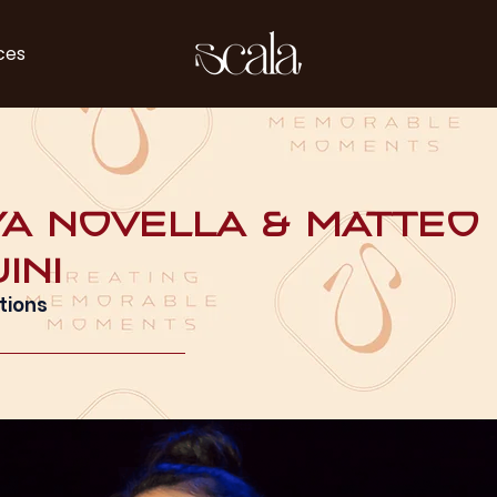
ces
a Novella & Matteo
ini
tions