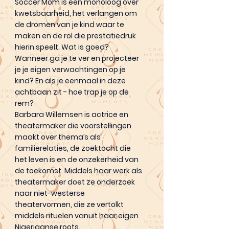
Soccer Mom is een monoloog over
kwetsbaarheid, het verlangen om
de dromen van je kind waar te
maken en de rol die prestatiedruk
hierin speelt. Wat is goed?
Wanneer ga je te ver en projecteer
je je eigen verwachtingen op je
kind? En als je eenmaal in deze
achtbaan zit - hoe trap je op de
rem?
Barbara Willemsen is actrice en
theatermaker die voorstellingen
maakt over thema’s als
familierelaties, de zoektocht die
het leven is en de onzekerheid van
de toekomst. Middels haar werk als
theatermaker doet ze onderzoek
naar niet-westerse
theatervormen, die ze vertolkt
middels rituelen vanuit haar eigen
Nigeriaanse roots.