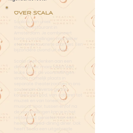
Over Scala
Scala is een uniek
theaterrestaurant in
Amsterdam. Je combineert
korte voorstellingen met lekker
eten én je favoriete drankjes. Een
bijzondere avond uit eten!
Scala doet denken aan een
dinnershow, maar heeft een
leuke twist: de voorstellingen
vinden namelijk plaats in
separate theaterzaaltjes in ons
souterrain. Diverse genres
komen aan bod, van cabaret tot
muziek en van toneel tot
musical. Voor, tussen en/of na
de voorstellingen kan je in het
restaurant genieten van een
heerlijk shared-dining diner. Ook
heeft Scala een uitgebreide