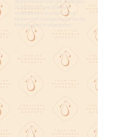
drankenkaart met o.a. meer dan
25 wijnen en verschillende
cocktails en mocktails. Onze
keuken sluit overigens pas als de
laatste gast is uitgegeten.