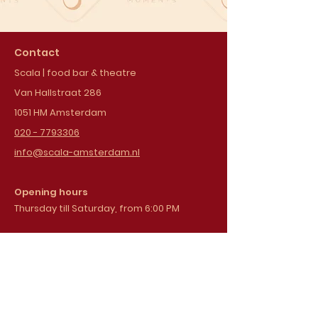
Contact
Scala | food bar & theatre
Van Hallstraat 286
1051 HM Amsterdam
020 - 7793306
info@scala-amsterdam.nl
Opening hours
Thursday till Saturday, from 6:00 PM
Sign up for our
newsletter
Email address