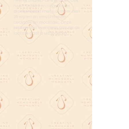
heerlijk shared-dining diner. Ook
heeft Scala een uitgebreide
drankenkaart met o.a. meer dan
25 wijnen en verschillende
cocktails en mocktails. Onze
keuken sluit overigens pas als de
laatste gast is uitgegeten.