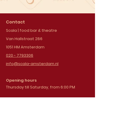
Contact
Scala | food bar & theatre
Van Hallstraat 286
1051 HM Amsterdam
020 - 7793306
info@scala-amsterdam.nl
Opening hours
Thursday till Saturday, from 6:00 PM
Sign up for our
newsletter
Email address