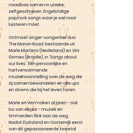
naadloos samen in unieke,
zelfgeschreven, Engelstalige
pop/rock songs waar je wel naar
luisteren móet.
Ontmoet singer-songwriter duo
The Marvin Road, bestaande uit
Marle Martens (Nederland) en Vini
Gomes (Brazilië), in 'Songs about
our lives'. Een persoonlijke en
hartverwarmende
muziekvoorstelling over de weg die
zij samen bewandelen en alle ups
en downs die bij het leven horen.
Marle en Vini maken al jaren - ook
los van elkaar - muziek en
timmerden flink aan de weg.
Nadat Duitsland en Oostenrijk eerst
van dit gepassioneerde tweetal