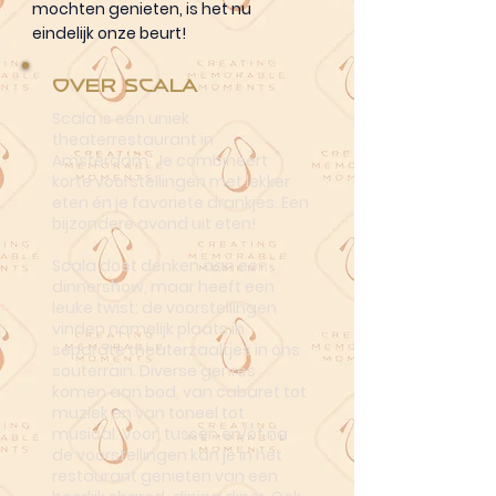
mochten genieten, is het nu
eindelijk onze beurt!
Over Scala
Scala is een uniek
theaterrestaurant in
Amsterdam. Je combineert
korte voorstellingen met lekker
eten én je favoriete drankjes. Een
bijzondere avond uit eten!
Scala doet denken aan een
dinnershow, maar heeft een
leuke twist: de voorstellingen
vinden namelijk plaats in
separate theaterzaaltjes in ons
souterrain. Diverse genres
komen aan bod, van cabaret tot
muziek en van toneel tot
musical. Voor, tussen en/of na
de voorstellingen kan je in het
restaurant genieten van een