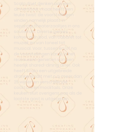
Scala doet denken aan een
dinnershow, maar heeft een
leuke twist: de voorstellingen
vinden namelijk plaats in
separate theaterzaaltjes in ons
souterrain. Diverse genres
komen aan bod, van cabaret tot
muziek en van toneel tot
musical. Voor, tussen en/of na
de voorstellingen kan je in het
restaurant genieten van een
heerlijk shared-dining diner. Ook
heeft Scala een uitgebreide
drankenkaart met o.a. meer dan
25 wijnen en verschillende
cocktails en mocktails. Onze
keuken sluit overigens pas als de
laatste gast is uitgegeten.