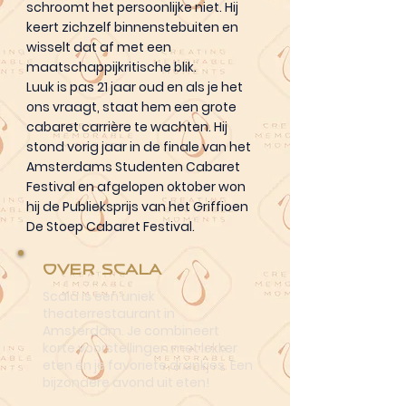
schroomt het persoonlijke niet. Hij
keert zichzelf binnenstebuiten en
wisselt dat af met een
maatschappijkritische blik.
Luuk is pas 21 jaar oud en als je het
ons vraagt, staat hem een grote
cabaret carrière te wachten. Hij
stond vorig jaar in de finale van het
Amsterdams Studenten Cabaret
Festival en afgelopen oktober won
hij de Publieksprijs van het Griffioen
De Stoep Cabaret Festival.
Over Scala
Scala is een uniek
theaterrestaurant in
Amsterdam. Je combineert
korte voorstellingen met lekker
eten én je favoriete drankjes. Een
bijzondere avond uit eten!