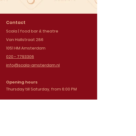
Contact
Scala | food bar & theatre
Van Hallstraat 286
1051 HM Amsterdam
020 - 7793306
info@scala-amsterdam.nl
Opening hours
Thursday till Saturday, from 6:00 PM
Sign up for our
newsletter
Email address