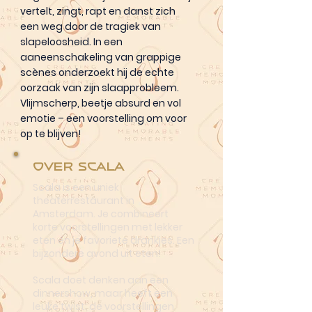
vertelt, zingt, rapt en danst zich
een weg door de tragiek van
slapeloosheid. In een
aaneenschakeling van grappige
scènes onderzoekt hij de echte
oorzaak van zijn slaapprobleem.
Vlijmscherp, beetje absurd en vol
emotie – een voorstelling om voor
op te blijven!
Over Scala
Scala is een uniek
theaterrestaurant in
Amsterdam. Je combineert
korte voorstellingen met lekker
eten én je favoriete drankjes. Een
bijzondere avond uit eten!
Scala doet denken aan een
dinnershow, maar heeft een
leuke twist: de voorstellingen