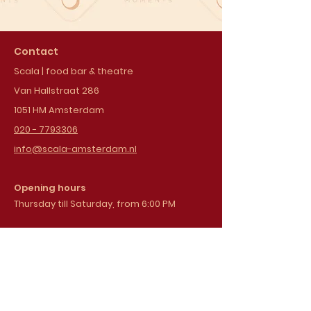
Contact
Scala | food bar & theatre
Van Hallstraat 286
1051 HM Amsterdam
020 - 7793306
info@scala-amsterdam.nl
Opening hours
Thursday till Saturday, from 6:00 PM
Sign up for our
newsletter
Email address