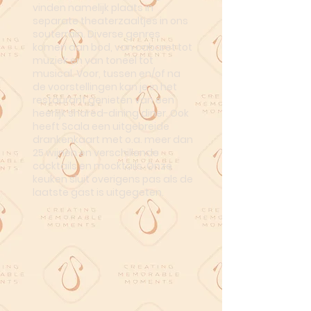
vinden namelijk plaats in
separate theaterzaaltjes in ons
souterrain. Diverse genres
komen aan bod, van cabaret tot
muziek en van toneel tot
musical. Voor, tussen en/of na
de voorstellingen kan je in het
restaurant genieten van een
heerlijk shared-dining diner. Ook
heeft Scala een uitgebreide
drankenkaart met o.a. meer dan
25 wijnen en verschillende
cocktails en mocktails. Onze
keuken sluit overigens pas als de
laatste gast is uitgegeten.