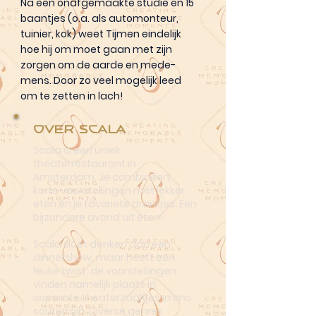
Na een onafgemaakte studie en 15
baantjes (o.a. als automonteur,
tuinier, kok) weet Tijmen eindelijk
hoe hij om moet gaan met zijn
zorgen om de aarde en mede-
mens. Door zo veel mogelijk leed
om te zetten in lach!
Over Scala
Scala is een uniek
theaterrestaurant in
Amsterdam. Je combineert
korte voorstellingen met lekker
eten én je favoriete drankjes. Een
bijzondere avond uit eten!
Scala doet denken aan een
dinnershow, maar heeft een
leuke twist: de voorstellingen
vinden namelijk plaats in
separate theaterzaaltjes in ons
souterrain. Diverse genres