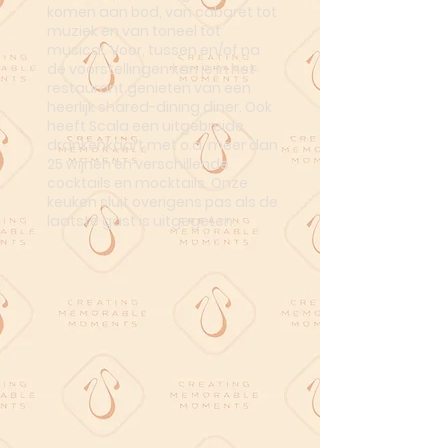
komen aan bod, van cabaret tot
muziek en van toneel tot
musical. Voor, tussen en/of na
de voorstellingen kan je in het
restaurant genieten van een
heerlijk shared-dining diner. Ook
heeft Scala een uitgebreide
drankenkaart met o.a. meer dan
25 wijnen en verschillende
cocktails en mocktails. Onze
keuken sluit overigens pas als de
laatste gast is uitgegeten.