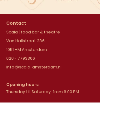
Contact
Scala | food bar & theatre
Van Hallstraat 286
1051 HM Amsterdam
020 - 7793306
info@scala-amsterdam.nl
Opening hours
Thursday till Saturday, from 6:00 PM
Sign up for our
newsletter
Email address