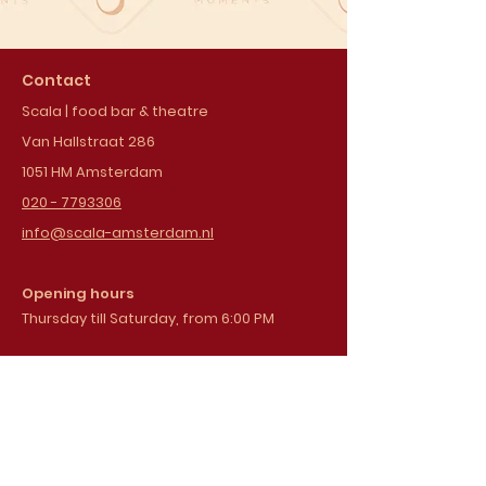
Contact
Scala | food bar & theatre
Van Hallstraat 286
1051 HM Amsterdam
020 - 7793306
info@scala-amsterdam.nl
Opening hours
Thursday till Saturday, from 6:00 PM
Sign up for our
newsletter
Email address