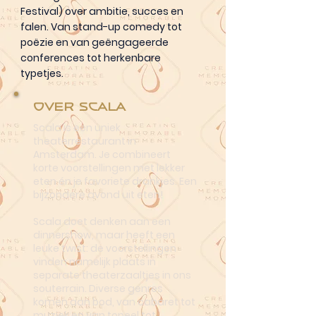
Festival) over ambitie, succes en
falen. Van stand-up comedy tot
poëzie en van geëngageerde
conferences tot herkenbare
typetjes.
Over Scala
Scala is een uniek
theaterrestaurant in
Amsterdam. Je combineert
korte voorstellingen met lekker
eten én je favoriete drankjes. Een
bijzondere avond uit eten!
Scala doet denken aan een
dinnershow, maar heeft een
leuke twist: de voorstellingen
vinden namelijk plaats in
separate theaterzaaltjes in ons
souterrain. Diverse genres
komen aan bod, van cabaret tot
muziek en van toneel tot