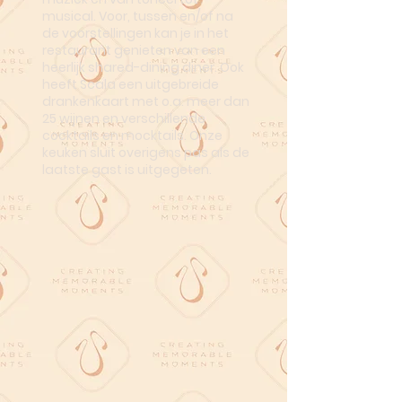
musical. Voor, tussen en/of na
de voorstellingen kan je in het
restaurant genieten van een
heerlijk shared-dining diner. Ook
heeft Scala een uitgebreide
drankenkaart met o.a. meer dan
25 wijnen en verschillende
cocktails en mocktails. Onze
keuken sluit overigens pas als de
laatste gast is uitgegeten.