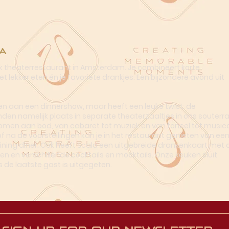
a
ek theaterrestaurant in Amsterdam. Je combineert korte
t lekker eten én je favoriete drankjes. Een bijzondere avond uit
n aan een dinnershow, maar heeft een leuke twist: de
nden namelijk plaats in separate theaterzaaltjes in ons souterra
omen aan bod, van cabaret tot muziek en van toneel tot musica
of na de voorstellingen kan je in het restaurant genieten van ee
dining diner. Ook heeft Scala een uitgebreide drankenkaart met o
en en verschillende cocktails en mocktails. Onze keuken sluit
s de laatste gast is uitgegeten.