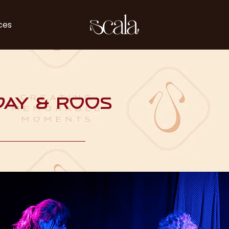
ces
day & Roos