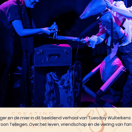
ger en de mier in dit beeldend verhaal van Tuesday Wulterkens
Toon Tellegen. Over het leven, vriendschap en de viering van fan