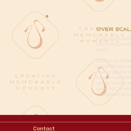
Over Scal
Scala is een uni
voorstellingen me
eten!
Scala doet denke
voorstellingen vi
Diverse genres k
Voor, tussen en/
heerlijk shared-
meer dan 25 wijn
overigens pas al
Contact