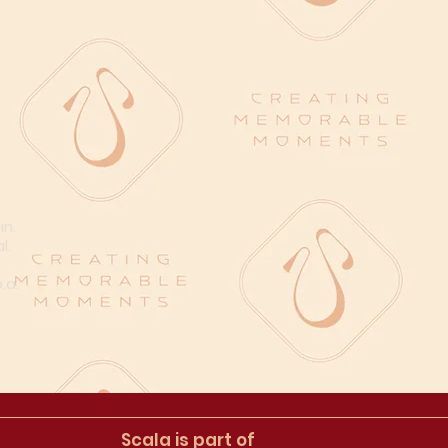
in.
l.
n
.a.
Scala is part of