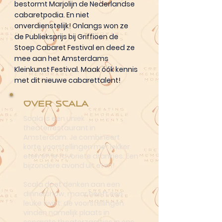
bestormt Marjolijn de Nederlandse
cabaretpodia. En niet
onverdienstelijk! Onlangs won ze
de Publieksprijs bij Griffioen de
Stoep Cabaret Festival en deed ze
mee aan het Amsterdams
Kleinkunst Festival. Maak óók kennis
met dit nieuwe cabarettalent!
Over Scala
Scala is een uniek
theaterrestaurant in
Amsterdam. Je combineert
korte voorstellingen met lekker
eten én je favoriete drankjes. Een
bijzondere avond uit eten!
Scala doet denken aan een
dinnershow, maar heeft een
leuke twist: de voorstellingen
vinden namelijk plaats in