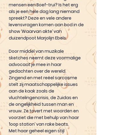
mensen een Boef-trui? Is het erg
als je een hele dag lang niemand
spreekt? Deze en vele andere
levensvragen komen aan bod in de
show ‘Waarvan akte’ van
duizendpoot Marjolijn Ebels.
Door middel van muzikale
sketches neemt deze voormalige
advocaat je mee in haar
gedachten over de wereld.
Zingend en met reëel sarcasme
stelt zij maatschappelijke issues
aan de kaak zoals de
vluchtelingencrisis, de Zuidas en
de ongelijkheid tussen man en
vrouw. Ze tovert met woorden en
voorziet die met behulp van haar
‘loop station’ van rake beats.
Met haar geheel eigen stijl