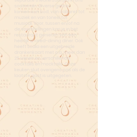
separate theaterzaaltjes in ons
souterrain. Diverse genres
komen aan bod, van cabaret tot
muziek en van toneel tot
musical. Voor, tussen en/of na
de voorstellingen kan je in het
restaurant genieten van een
heerlijk shared-dining diner. Ook
heeft Scala een uitgebreide
drankenkaart met o.a. meer dan
25 wijnen en verschillende
cocktails en mocktails. Onze
keuken sluit overigens pas als de
laatste gast is uitgegeten.