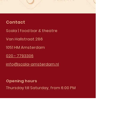
Contact
Scala | food bar & theatre
Van Hallstraat 286
1051 HM Amsterdam
020 - 7793306
info@scala-amsterdam.nl
Opening hours
Thursday till Saturday, from 6:00 PM
Sign up for our
newsletter
Email address