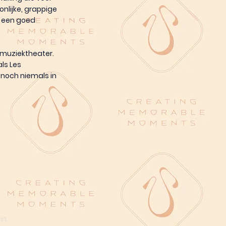
nlijke, grappige
at een goed
 muziektheater.
als Les
 noch niemals in
in.