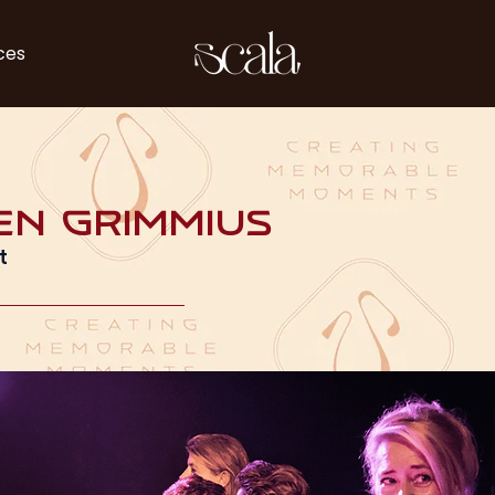
ces
en Grimmius
t