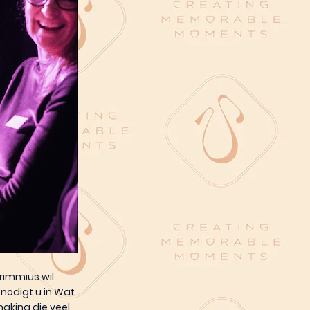
rimmius wil
nodigt u in Wat
making die veel