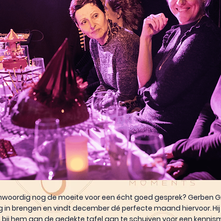
woordig nog de moeite voor een écht goed gesprek? Gerben G
 in brengen en vindt december dé perfecte maand hiervoor. Hij 
m bij hem aan de gedekte tafel aan te schuiven voor een kennis