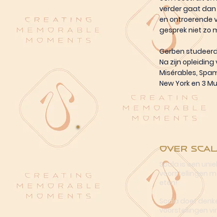
verder gaat dan 
en ontroerende ver
gesprek niet zo ma
Gerben studeerde
Na zijn opleiding
Misérables, Spam
New York en 3 Mu
Over Scal
Scala is een uni
voorstellingen me
eten!
Scala doet denke
voorstellingen vi