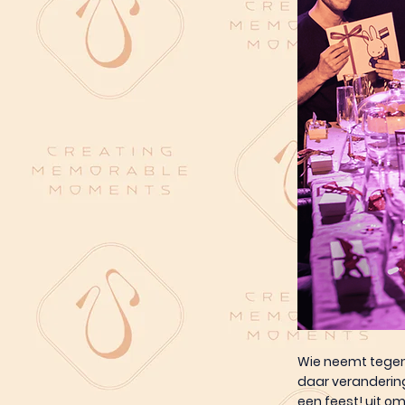
Wie neemt tegen
daar verandering
een feest! uit o