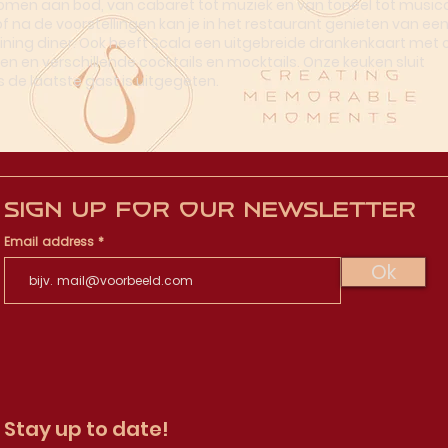
omen aan bod, van cabaret tot muziek en van toneel tot musica
of na de voorstellingen kan je in het restaurant genieten van ee
dining diner. Ook heeft Scala een uitgebreide drankenkaart met o
en en verschillende cocktails en mocktails. Onze keuken sluit
s de laatste gast is uitgegeten.
Sign up for our newsletter
Email address
Ok
Stay up to date!