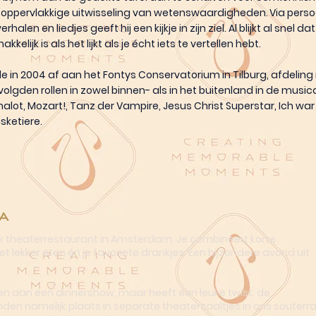
oppervlakkige uitwisseling van wetenswaardigheden. Via persoo
halen en liedjes geeft hij een kijkje in zijn ziel. Al blijkt al snel d
kkelijk is als het lijkt als je écht iets te vertellen hebt.
 in 2004 af aan het Fontys Conservatorium in Tilburg, afdeling
 volgden rollen in zowel binnen- als in het buitenland in de music
alot, Mozart!, Tanz der Vampire, Jesus Christ Superstar, Ich war
sketiere.
a
ek theaterrestaurant in Amsterdam. Je combineert korte
t lekker eten én je favoriete drankjes. Een bijzondere avond uit
n aan een dinnershow, maar heeft een leuke twist: de
nden namelijk plaats in separate theaterzaaltjes in ons souterra