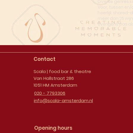
Diverse genres k
Voor, tussen en/
heerlijk shared-
meer dan 25 wijn
overigens pas al
Contact
Scala | food bar & theatre
Van Hallstraat 286
1051 HM Amsterdam
020 - 7793306
info@scala-amsterdam.nl
Opening hours