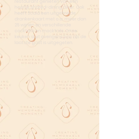
restaurant genieten van een
heerlijk shared-dining diner. Ook
heeft Scala een uitgebreide
drankenkaart met o.a. meer dan
25 wijnen en verschillende
cocktails en mocktails. Onze
keuken sluit overigens pas als de
laatste gast is uitgegeten.