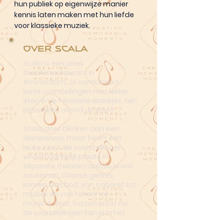
hun publiek op eigenwijze manier
kennis laten maken met hun liefde
voor klassieke muziek.
Over Scala
Scala is een uniek
theaterrestaurant in
Amsterdam. Je combineert
korte voorstellingen met lekker
eten én je favoriete drankjes. Een
bijzondere avond uit eten!
Scala doet denken aan een
dinnershow, maar heeft een
leuke twist: de voorstellingen
vinden namelijk plaats in
separate theaterzaaltjes in ons
souterrain. Diverse genres
komen aan bod, van cabaret tot
muziek en van toneel tot
musical. Voor, tussen en/of na
de voorstellingen kan je in het