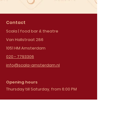
Contact
Scala | food bar & theatre
Van Hallstraat 286
1051 HM Amsterdam
020 - 7793306
info@scala-amsterdam.nl
Opening hours
Thursday till Saturday, from 6:00 PM
Sign up for our
newsletter
Email address