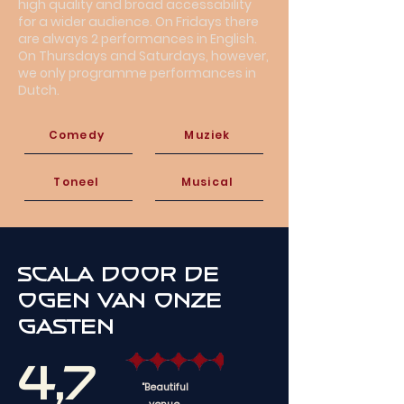
high quality and broad accessability
for a wider audience. On Fridays there
are always 2 performances in English.
On Thursdays and Saturdays, however,
we only programme performances in
Dutch.
Comedy
Muziek
Toneel
Musical
Scala door de
ogen van onze
gasten
4,7
"Beautiful