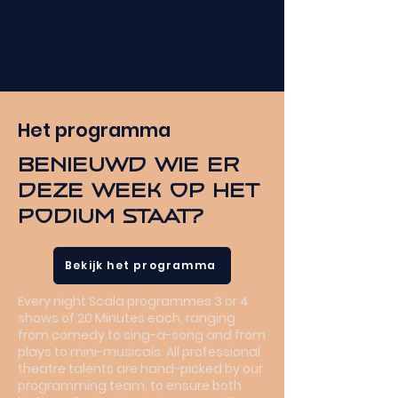
of 3 shows
wilt eten en
samen
online
drinken
Het programma
Benieuwd wie er
deze week op het
podium staat?
Bekijk het programma
Every night Scala programmes 3 or 4
shows of 20 Minutes each, ranging
from comedy to sing-a-song and from
plays to mini-musicals. All professional
theatre talents are hand-picked by our
programming team, to ensure both