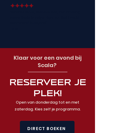
"Beautiful venue, delicious food, and amazing
shows. Scala is truly a night out that I would
recommend to anyone!"
Lois
Klaar voor een avond bij
Scala?
RESERVEER JE
PLEK!
Open van donderdag tot en met
zaterdag. Kies zelf je programma.
DIRECT BOEKEN