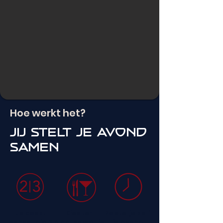
Hoe werkt het?
Jij stelt je avond
samen
Je boekt
Kies ter
Zo stel je zelf
eenvoudig 2
plaatse wat je
je avond