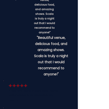
venue,
delicious food,
and amazing
shows. Scala
is truly a night
out that I would
recommend to
anyone!"
"Beautiful venue,
delicious food, and
amazing shows.
Scala is truly a night
out that I would
recommend to
anyone!"
"A very cozy place to enjoy short theater
performances in an accessible way."
Joelle