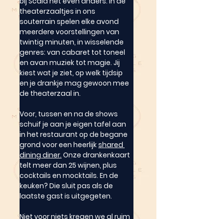
bij Scala nét even anders. In de 
theaterzaaltjes in ons 
souterrain spelen elke avond 
meerdere voorstellingen van 
twintig minuten, in wisselende 
genres: van cabaret tot toneel 
en avan muziek tot magie. Jij 
kiest wat je ziet, op welk tijdsip 
en je drankje mag gewoon mee 
de theaterzaal in.
Voor, tussen en na de shows 
schuif je aan je eigen tafel aan 
in het restaurant op de begane 
grond voor een heerlijk 
shared 
dining diner.
 Onze drankenkaart 
telt meer dan 25 wijnen, plus 
cocktails en mocktails. En de 
keuken? Die sluit pas als de 
laatste gast is uitgegeten.
Niet voor niets kregen we al ruim 