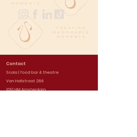
Contact
Scala | food bar & theatre
Van Hallstraat 286
1051 HM Amsterdam
020 - 7793306
info@scala-amsterdam.nl
Opening hours
Thursday till Saturday, from 6:00 PM