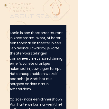
about Scala
Scala is een theaterrestaurant 
in Amsterdam-West, of beter: 
een foodbar én theater in één. 
Een avond uit waarbij je korte 
theatervoorstellingen 
combineert met shared dining 
en je favoriete drankjes, 
helemaal in jouw eigen tempo. 
Het concept hebben we zelf 
bedacht: je vindt het dus 
nergens anders dan in 
Amsterdam.
Op zoek naar een dinnershow? 
Van harte welkom, al werkt het 