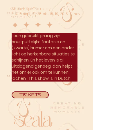
Stand-Up Comedy
3, 4, 5 sept, 21, 28 okt, 18, 19, 20 & 21 nov
Leon gebruikt graag zijn 
onuitputtelijke fantasie en 
(zwarte) humor om een ander 
licht op herkenbare situaties te 
schijnen. En het leven is al 
uitdagend genoeg, dan helpt 
het om er ook om te kunnen 
lachen | This show is in Dutch
Tickets