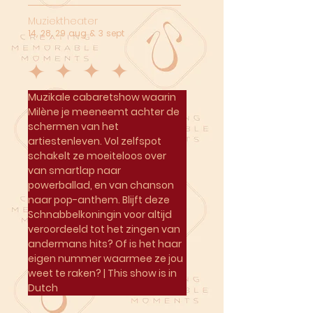
Muziektheater
14, 28, 29 aug & 3 sept
Muzikale cabaretshow waarin 
Milène je meeneemt achter de 
schermen van het 
artiestenleven. Vol zelfspot 
schakelt ze moeiteloos over 
van smartlap naar 
powerballad, en van chanson 
naar pop-anthem. Blijft deze 
Schnabbelkoningin voor altijd 
veroordeeld tot het zingen van 
andermans hits? Of is het haar 
eigen nummer waarmee ze jou 
weet te raken? | This show is in 
Dutch