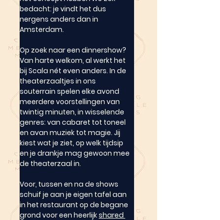
bedacht: je vindt het dus 
nergens anders dan in 
Amsterdam.
Op zoek naar een dinnershow? 
Van harte welkom, al werkt het 
bij Scala nét even anders. In de 
theaterzaaltjes in ons 
souterrain spelen elke avond 
meerdere voorstellingen van 
twintig minuten, in wisselende 
genres: van cabaret tot toneel 
en avan muziek tot magie. Jij 
kiest wat je ziet, op welk tijdsip 
en je drankje mag gewoon mee 
de theaterzaal in.
Voor, tussen en na de shows 
schuif je aan je eigen tafel aan 
in het restaurant op de begane 
grond voor een heerlijk 
shared 