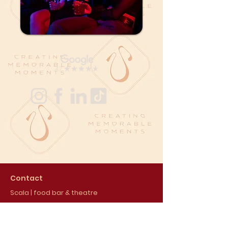
Contact
Scala | food bar & theatre
Van Hallstraat 286
1051 HM Amsterdam