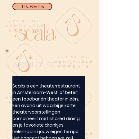
Tickets
about Scala
Scala is een theaterrestaurant 
in Amsterdam-West, of beter: 
een foodbar én theater in één. 
Een avond uit waarbij je korte 
theatervoorstellingen 
combineert met shared dining 
en je favoriete drankjes, 
helemaal in jouw eigen tempo. 
Het concept hebben we zelf 