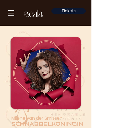
Tickets
Milène van der Smissen
Schnabbelkoningin