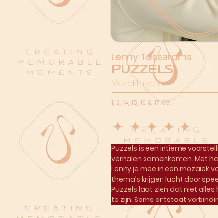
Lenny Tosserams
Puzzels
Muziektheater
1, 2, 14, 15, 16 & 17 okt
Puzzels is een intieme voorstel
verhalen samenkomen. Met haa
Lenny je mee in een mozaïek v
thema’s krijgen lucht door sp
Puzzels laat zien dat niet alle
te zijn. Soms ontstaat verbindin