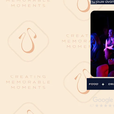
nu
 jouw avon