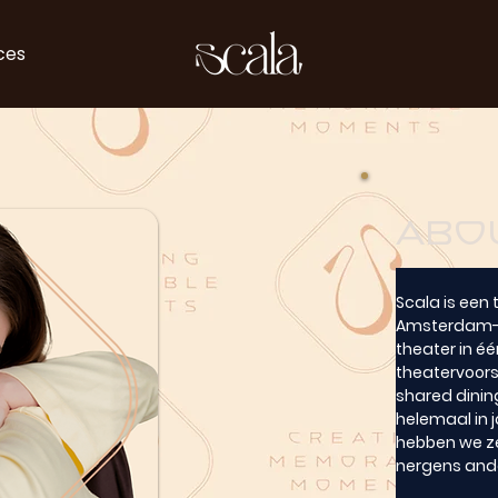
ces
abo
Scala is een 
Amsterdam-We
theater in éé
theatervoors
shared dining
helemaal in 
hebben we zel
nergens and