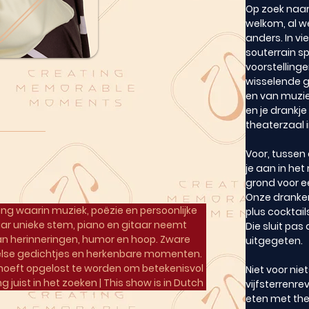
Op zoek naar
welkom, al we
anders. In vi
souterrain s
voorstellinge
wisselende g
en van muziek
en je drank
theaterzaal i
Voor, tussen 
je aan in he
grond voor ee
Onze dranken
ling waarin muziek, poëzie en persoonlijke 
plus cocktail
r unieke stem, piano en gitaar neemt 
Die sluit pas 
an herinneringen, humor en hoop. Zware 
uitgegeten.
eelse gedichtjes en herkenbare momenten. 
s hoeft opgelost te worden om betekenisvol 
Niet voor nie
g juist in het zoeken | This show is in Dutch
vijfsterrenre
eten met th