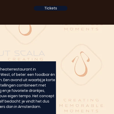
Tickets
ut Scala
theaterrestaurant in 
st, of beter: een foodbar én 
n. Een avond uit waarbij je korte 
tellingen combineert met 
 en je favoriete drankjes, 
jouw eigen tempo. Het concept 
f bedacht: je vindt het dus 
ers dan in Amsterdam.