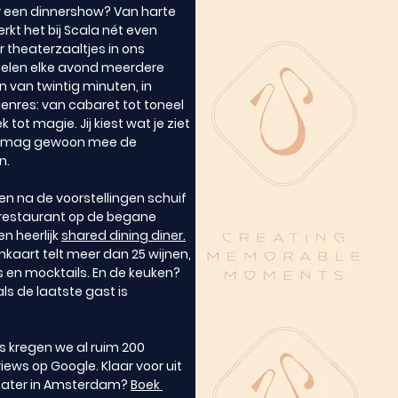
 een dinnershow? Van harte 
rkt het bij Scala nét even 
er theaterzaaltjes in ons 
pelen elke avond meerdere 
n van twintig minuten, in 
enres: van cabaret tot toneel 
 tot magie. Jij kiest wat je ziet 
je mag gewoon mee de 
n.
en na de voorstellingen schuif 
t restaurant op de begane 
n heerlijk 
shared dining diner.
kaart telt meer dan 25 wijnen, 
s en mocktails. En de keuken? 
als de laatste gast is 
ts kregen we al ruim 200 
views op Google. Klaar voor uit 
eater in Amsterdam? 
Boek 